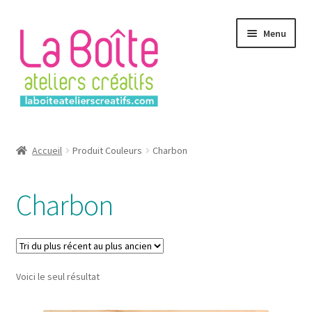
Aller
Aller
Menu
à
au
la
contenu
navigation
Accueil
Accueil
Produit Couleurs
Charbon
Account
Charbon
Login
Password Reset
Voici le seul résultat
Register