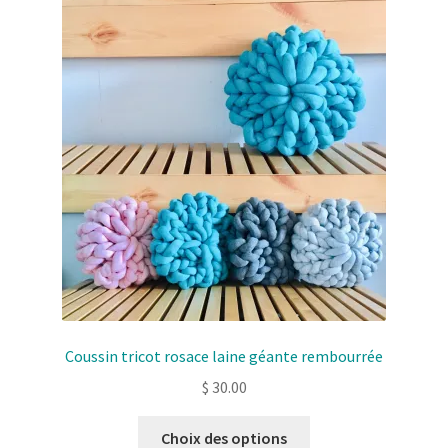
Solde de la carte-cadeau
Boutique en ligne
Blog
Panier
Politique de confidentialité
Validation de la commande
Contact
Coussin tricot rosace laine géante rembourrée
Mon compte
$
30.00
Ce
Choix des options