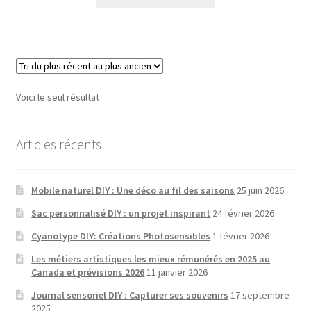
produit
a
plusieurs
variantes.
Les
options
Voici le seul résultat
peuvent
être
choisies
Articles récents
sur
la
Mobile naturel DIY : Une déco au fil des saisons
25 juin 2026
page
de
Sac personnalisé DIY : un projet inspirant
24 février 2026
produit
Cyanotype DIY: Créations Photosensibles
1 février 2026
Les métiers artistiques les mieux rémunérés en 2025 au
Canada et prévisions 2026
11 janvier 2026
Journal sensoriel DIY : Capturer ses souvenirs
17 septembre
2025