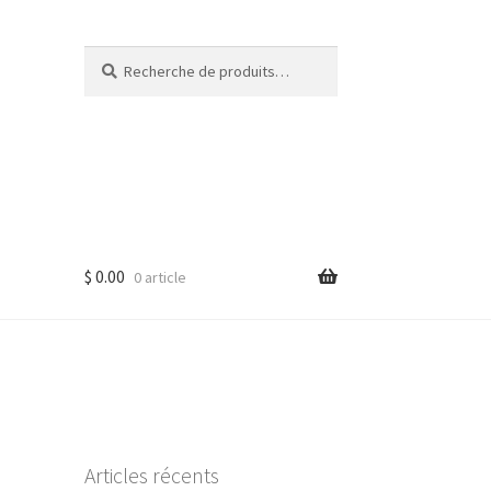
Recherche
Recherche
pour :
$
0.00
0 article
Articles récents