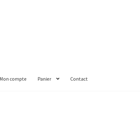
Mon compte
Panier
Contact
er
Solde de la carte-cadeau
Boutique en ligne
Blog
Panier
Contact