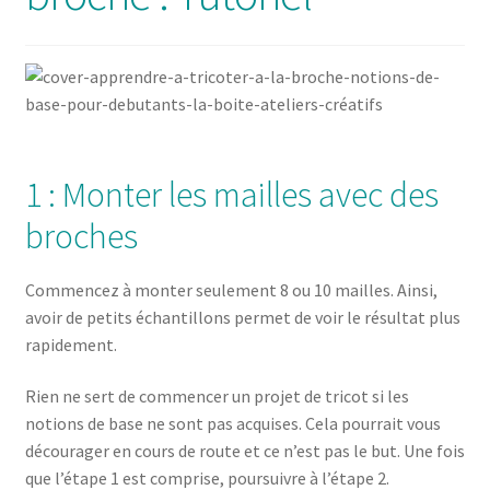
Solde de la carte-cadeau
Boutique en ligne
Blog
Panier
1 : Monter les mailles avec des
broches
Politique de confidentialité
Commencez à monter seulement 8 ou 10 mailles. Ainsi,
Validation de la commande
avoir de petits échantillons permet de voir le résultat plus
rapidement.
Contact
Rien ne sert de commencer un projet de tricot si les
Mon compte
notions de base ne sont pas acquises. Cela pourrait vous
décourager en cours de route et ce n’est pas le but. Une fois
que l’étape 1 est comprise, poursuivre à l’étape 2.