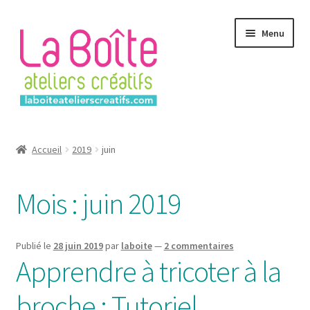
Aller
Aller
Menu
à
au
la
contenu
navigation
Accueil
Accueil
2019
juin
Account
Mois :
juin 2019
Login
Password Reset
Publié le
28 juin 2019
par
laboite
—
2 commentaires
Apprendre à tricoter à la
Register
broche : Tutoriel