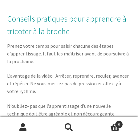
Conseils pratiques pour apprendre à
tricoter à la broche
Prenez votre temps pour saisir chacune des étapes
d’apprentissage. Il faut les maîtriser avant de poursuivre à
la prochaine.
L’avantage de la vidéo : Arrêter, reprendre, reculer, avancer
et répéter. Ne vous mettez pas de pression et allez-y à
votre rythme.
N’oubliez- pas que l’apprentissage d’une nouvelle
technique doit être agréable et non décourageante.
0
Nous espérons que ce tutoriel qui vous montre comment
Recherche
Recherche
tricoter à la broche vous aidera. Bonne exploration à tous!