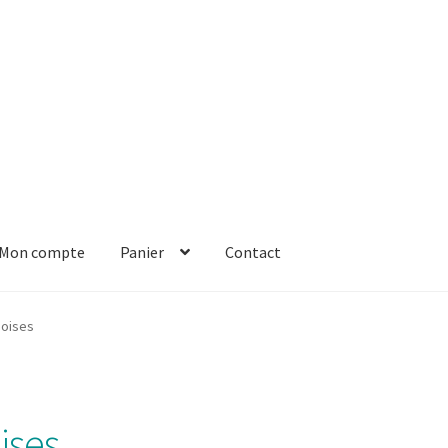
Mon compte
Panier
Contact
er
Solde de la carte-cadeau
Boutique en ligne
Blog
Panier
Contact
uoises
oises