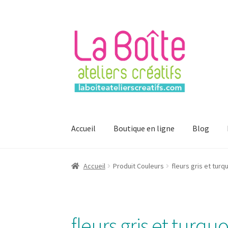
Aller
Aller
à
au
la
contenu
navigation
Accueil
Boutique en ligne
Blog
Accueil
Account
Login
Password Reset
Regist
Accueil
Produit Couleurs
fleurs gris et turq
Mon compte
fleurs gris et turqu