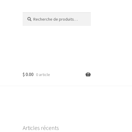
Recherche
Recherche
pour :
$
0.00
0 article
Articles récents