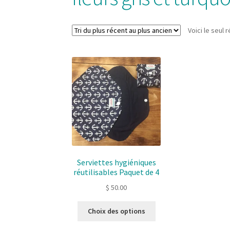
Voici le seul r
Serviettes hygiéniques
réutilisables Paquet de 4
$
50.00
Ce
Choix des options
produit
a