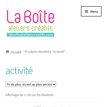
Aller
Aller
Menu
à
au
la
contenu
navigation
Accueil
Accueil
Produits identifiés “activité”
Account
activité
Login
Password Reset
Sorted
Affichage de 1–16 sur 56 résultats
Register
by
latest