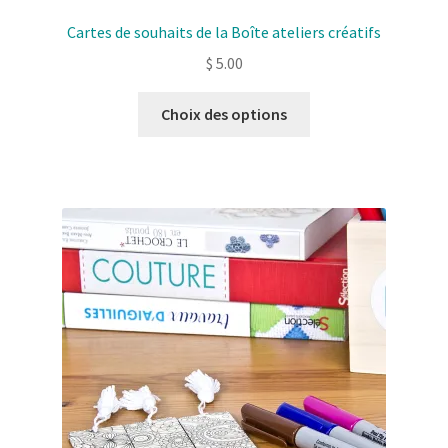
Cartes de souhaits de la Boîte ateliers créatifs
$
5.00
Ce
Choix des options
produit
a
plusieurs
variantes.
Les
options
peuvent
être
choisies
sur
la
page
de