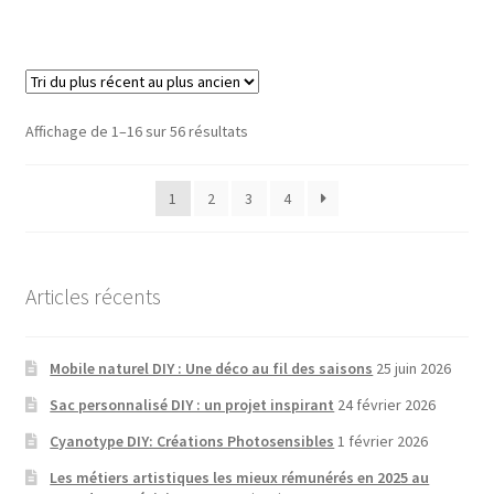
Sorted
Affichage de 1–16 sur 56 résultats
by
latest
1
2
3
4
Articles récents
Mobile naturel DIY : Une déco au fil des saisons
25 juin 2026
Sac personnalisé DIY : un projet inspirant
24 février 2026
Cyanotype DIY: Créations Photosensibles
1 février 2026
Les métiers artistiques les mieux rémunérés en 2025 au