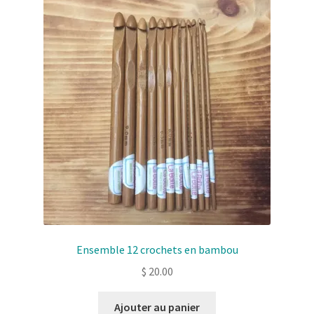
Solde de la carte-cadeau
Boutique en ligne
Blog
Panier
Politique de confidentialité
Validation de la commande
Contact
Ensemble 12 crochets en bambou
Mon compte
$
20.00
Ajouter au panier