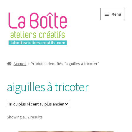
Aller
Aller
Menu
à
au
la
contenu
navigation
Accueil
Accueil
Produits identifiés “aiguilles à tricoter”
Account
aiguilles à tricoter
Login
Password Reset
Sorted
Showing all 2 results
Register
by
latest