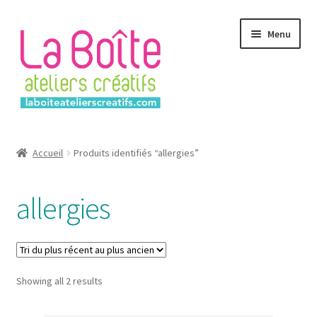
Aller
Aller
Menu
à
au
la
contenu
navigation
Accueil
Accueil
Produits identifiés “allergies”
Account
allergies
Login
Password Reset
Sorted
Showing all 2 results
Register
by
latest