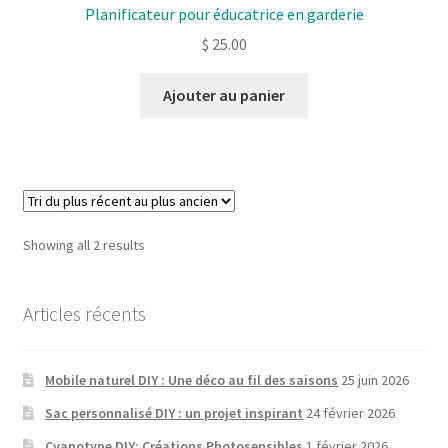
Planificateur pour éducatrice en garderie
$
25.00
Ajouter au panier
Sorted
Showing all 2 results
by
latest
Articles récents
Mobile naturel DIY : Une déco au fil des saisons
25 juin 2026
Sac personnalisé DIY : un projet inspirant
24 février 2026
Cyanotype DIY: Créations Photosensibles
1 février 2026