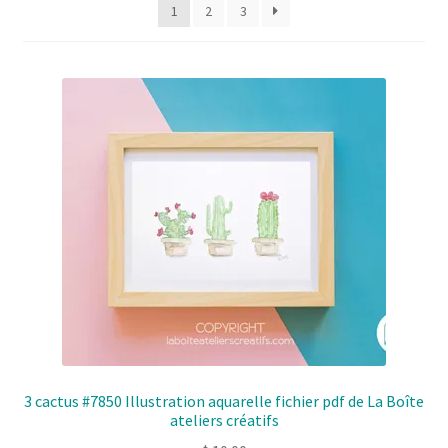
Solde de la carte-cadeau
1
2
3
Boutique en ligne
Blog
Panier
Politique de confidentialité
Validation de la commande
Contact
Mon compte
3 cactus #7850 Illustration aquarelle fichier pdf de La Boîte
ateliers créatifs