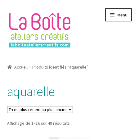
Aller
Aller
Menu
à
au
la
contenu
navigation
Accueil
Accueil
Produits identifiés “aquarelle”
Account
aquarelle
Login
Password Reset
Sorted
Affichage de 1–16 sur 48 résultats
Register
by
latest