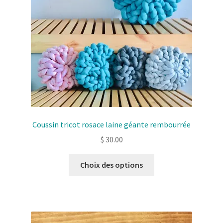
Coussin tricot rosace laine géante rembourrée
$
30.00
Ce
Choix des options
produit
a
plusieurs
variantes.
Les