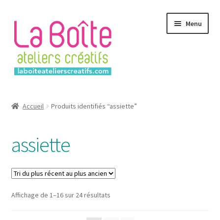
Aller
Aller
Menu
à
au
la
contenu
navigation
Accueil
Accueil
Produits identifiés “assiette”
Account
assiette
Login
Password Reset
Sorted
Affichage de 1–16 sur 24 résultats
Register
by
latest