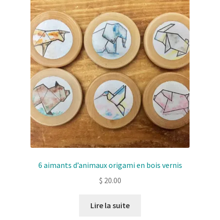
options
peuvent
être
choisies
sur
la
page
de
produit
6 aimants d’animaux origami en bois vernis
$
20.00
Lire la suite