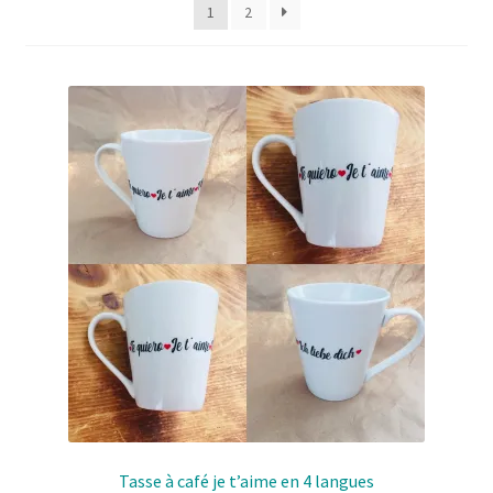
Solde de la carte-cadeau
1
2
Boutique en ligne
Blog
Panier
Politique de confidentialité
Validation de la commande
Contact
Mon compte
Tasse à café je t’aime en 4 langues