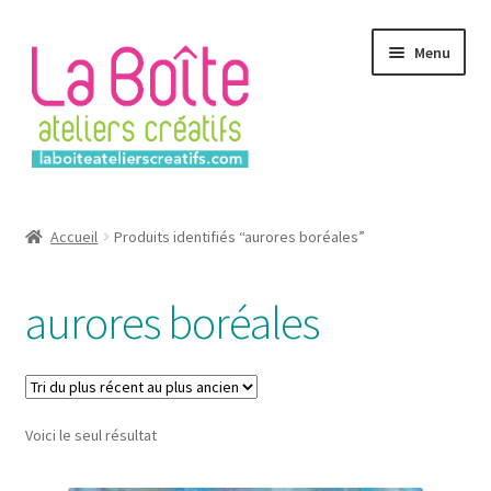
Aller
Aller
Menu
à
au
la
contenu
navigation
Accueil
Accueil
Produits identifiés “aurores boréales”
Account
aurores boréales
Login
Password Reset
Voici le seul résultat
Register