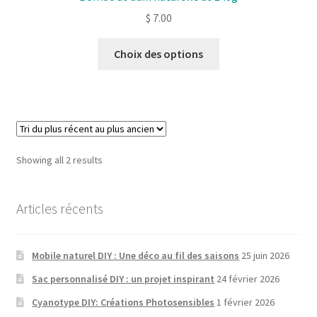
$
7.00
Ce
Choix des options
produit
a
plusieurs
variantes.
Les
options
Sorted
Showing all 2 results
peuvent
by
être
latest
choisies
Articles récents
sur
la
Mobile naturel DIY : Une déco au fil des saisons
25 juin 2026
page
de
Sac personnalisé DIY : un projet inspirant
24 février 2026
produit
Cyanotype DIY: Créations Photosensibles
1 février 2026