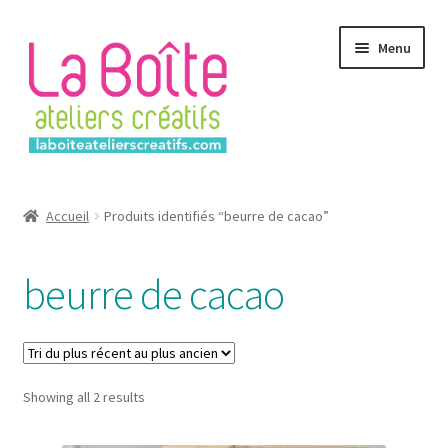
Aller
Aller
Menu
à
au
la
contenu
navigation
Accueil
Accueil
Produits identifiés “beurre de cacao”
Account
beurre de cacao
Login
Password Reset
Sorted
Showing all 2 results
Register
by
latest