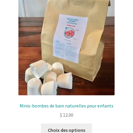
Solde de la carte-cadeau
Boutique en ligne
Blog
Panier
Politique de confidentialité
Validation de la commande
Contact
Minis-bombes de bain naturelles pour enfants
Mon compte
$
12.00
Ce
Choix des options