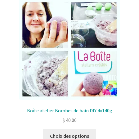
Solde de la carte-cadeau
Boutique en ligne
Blog
Panier
Politique de confidentialité
Validation de la commande
Contact
Boîte atelier Bombes de bain DIY 4x140g
Mon compte
$
40.00
Ce
Choix des options