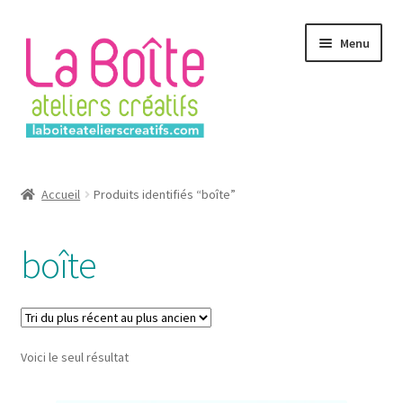
Aller
Aller
Menu
à
au
la
contenu
navigation
Accueil
Accueil
Produits identifiés “boîte”
Account
boîte
Login
Password Reset
Voici le seul résultat
Register