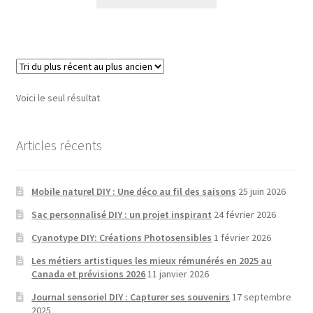
produit
a
plusieurs
variantes.
Les
options
Voici le seul résultat
peuvent
être
choisies
Articles récents
sur
la
Mobile naturel DIY : Une déco au fil des saisons
25 juin 2026
page
de
Sac personnalisé DIY : un projet inspirant
24 février 2026
produit
Cyanotype DIY: Créations Photosensibles
1 février 2026
Les métiers artistiques les mieux rémunérés en 2025 au
Canada et prévisions 2026
11 janvier 2026
Journal sensoriel DIY : Capturer ses souvenirs
17 septembre
2025