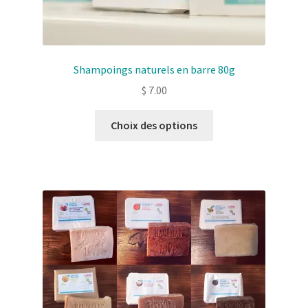
Shampoings naturels en barre 80g
$
7.00
Ce
Choix des options
produit
a
plusieurs
variantes.
Les
options
peuvent
être
choisies
sur
la