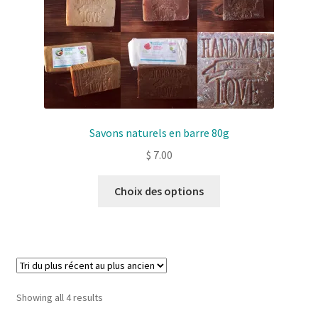
page
de
produit
Savons naturels en barre 80g
$
7.00
Ce
Choix des options
produit
a
plusieurs
variantes.
Les
options
Sorted
Showing all 4 results
peuvent
by