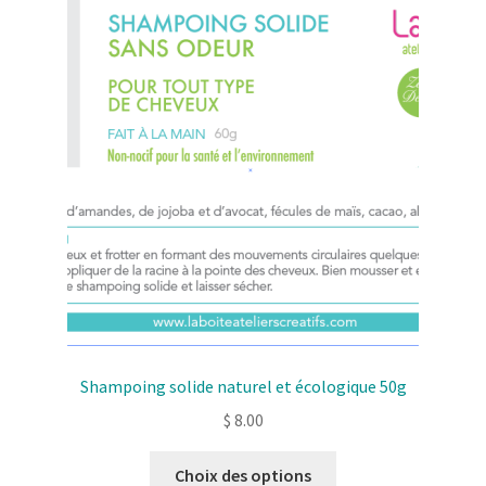
Solde de la carte-cadeau
Boutique en ligne
Blog
Panier
Politique de confidentialité
Validation de la commande
Contact
Shampoing solide naturel et écologique 50g
Mon compte
$
8.00
Ce
Choix des options