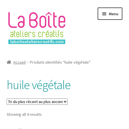
Aller
Aller
Menu
à
au
la
contenu
navigation
Accueil
Accueil
Produits identifiés “huile végétale”
Account
huile végétale
Login
Password Reset
Sorted
Showing all 4 results
Register
by
latest