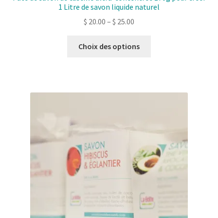
1 Litre de savon liquide naturel
$
20.00
–
$
25.00
Ce
Choix des options
produit
a
plusieurs
variantes.
Les
options
peuvent
être
choisies
sur
la
page
de
produit