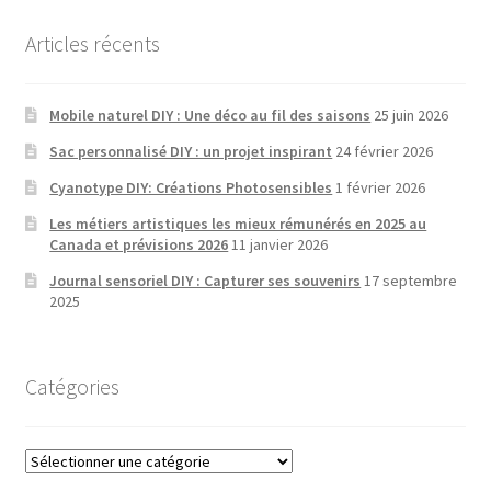
être
latest
choisies
Articles récents
sur
la
Mobile naturel DIY : Une déco au fil des saisons
25 juin 2026
page
de
Sac personnalisé DIY : un projet inspirant
24 février 2026
produit
Cyanotype DIY: Créations Photosensibles
1 février 2026
Les métiers artistiques les mieux rémunérés en 2025 au
Canada et prévisions 2026
11 janvier 2026
Journal sensoriel DIY : Capturer ses souvenirs
17 septembre
2025
Catégories
Catégories