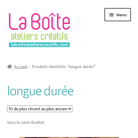
Aller
Aller
Menu
à
au
la
contenu
navigation
Accueil
Accueil
Produits identifiés “longue durée”
Account
longue durée
Login
Password Reset
Voici le seul résultat
Register