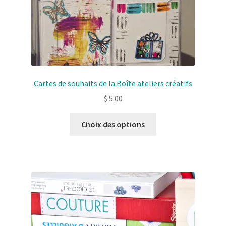
Cartes de souhaits de la Boîte ateliers créatifs
$
5.00
Ce
Choix des options
produit
a
plusieurs
variantes.
Les
options
peuvent
être