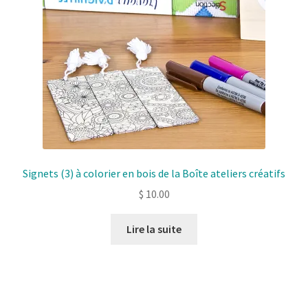
choisies
sur
la
page
de
produit
Signets (3) à colorier en bois de la Boîte ateliers créatifs
$
10.00
Lire la suite