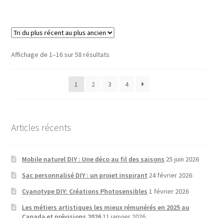
Sorted
Affichage de 1–16 sur 58 résultats
by
latest
1
2
3
4
Articles récents
Mobile naturel DIY : Une déco au fil des saisons
25 juin 2026
Sac personnalisé DIY : un projet inspirant
24 février 2026
Cyanotype DIY: Créations Photosensibles
1 février 2026
Les métiers artistiques les mieux rémunérés en 2025 au
Canada et prévisions 2026
11 janvier 2026