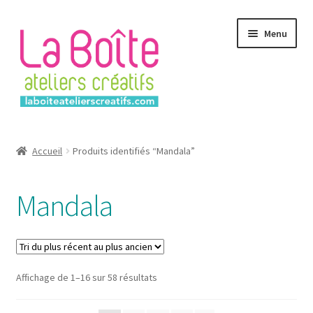
Aller
Aller
Menu
à
au
la
contenu
navigation
Accueil
Accueil
Produits identifiés “Mandala”
Account
Mandala
Login
Password Reset
Sorted
Affichage de 1–16 sur 58 résultats
Register
by
latest