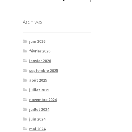
plusieurs
variantes.
Les
Archives
options
peuvent
être
juin 2026
choisies
février 2026
sur
la
janvier 2026
page
septembre 2025
de
produit
août 2025
juillet 2025
novembre 2024
juillet 2024
juin 2024
mai 2024