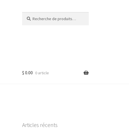
Recherche
Recherche
pour :
$
0.00
0 article
Articles récents