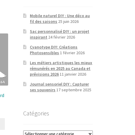
Mobile naturel DIY : Une déco au
fil des saisons
25 juin 2026
Sac personnalisé DIY : un projet
inspirant
24 février 2026
Cyanotype DIY: Créations
Photosensibles
1 février 2026
Les métiers artistiques les mieux
rémunérés en 2025 au Canada et
prévisions 2026
11 janvier 2026
Journal sensoriel DIY : Capturer
ses souvenirs
17 septembre 2025
rd
Catégories
Ce
produit
Catégories
a