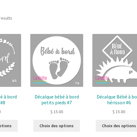
Sorted
results
by
latest
é à bord
Décalque bébé à bord
Décalque Bébé à bo
 #8
petits pieds #7
hérisson #6
0
$
15.00
$
15.00
Ce
Ce
ptions
Choix des options
Choix des options
produit
produit
a
a