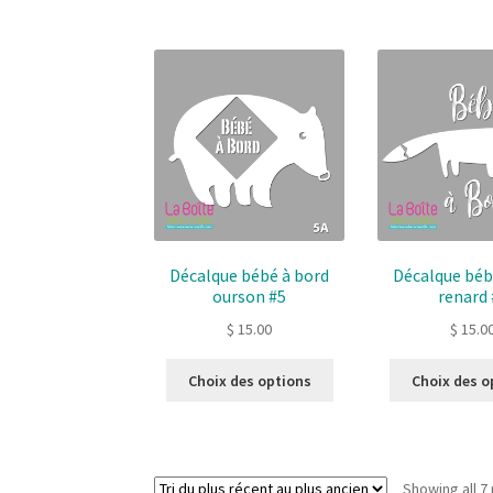
Décalque bébé à bord
Décalque béb
ourson #5
renard 
$
15.00
$
15.0
Ce
Choix des options
Choix des o
produit
a
plusieurs
variantes.
Showing all 7 
Les