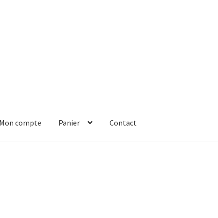
Mon compte
Panier
Contact
er
Solde de la carte-cadeau
Boutique en ligne
Blog
Panier
Contact