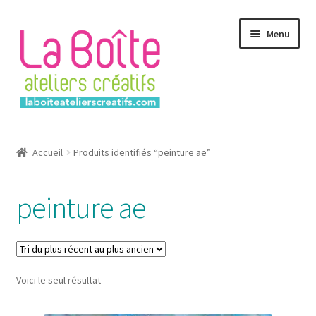
Aller
Aller
Menu
à
au
la
contenu
navigation
Accueil
Accueil
Produits identifiés “peinture ae”
Account
peinture ae
Login
Password Reset
Voici le seul résultat
Register