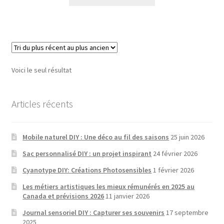
produit
a
plusieurs
variantes.
Les
options
Voici le seul résultat
peuvent
être
choisies
Articles récents
sur
la
Mobile naturel DIY : Une déco au fil des saisons
25 juin 2026
page
de
Sac personnalisé DIY : un projet inspirant
24 février 2026
produit
Cyanotype DIY: Créations Photosensibles
1 février 2026
Les métiers artistiques les mieux rémunérés en 2025 au
Canada et prévisions 2026
11 janvier 2026
Journal sensoriel DIY : Capturer ses souvenirs
17 septembre
2025