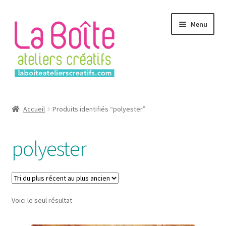
Aller
Aller
Menu
à
au
la
contenu
navigation
Accueil
Accueil
Produits identifiés “polyester”
Account
polyester
Login
Password Reset
Voici le seul résultat
Register