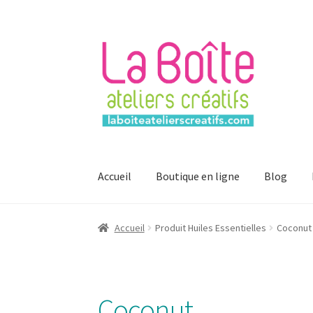
Aller
Aller
à
au
la
contenu
navigation
Accueil
Boutique en ligne
Blog
Accueil
Account
Login
Password Reset
Regist
Accueil
Produit Huiles Essentielles
Coconut
Mon compte
Coconut