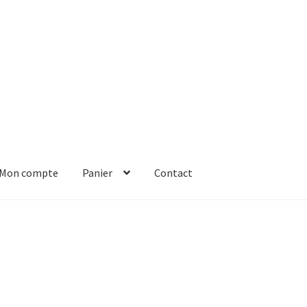
Mon compte
Panier
Contact
er
Solde de la carte-cadeau
Boutique en ligne
Blog
Panier
Contact