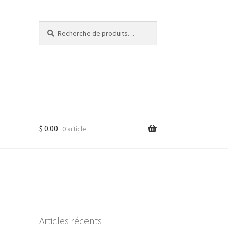
Recherche
Recherche
pour :
$
0.00
0 article
Articles récents