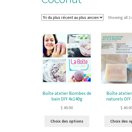
Showing all 2 
Boîte atelier Bombes de
Boîte atelie
bain DIY 4x140g
naturels DIY 
$
40.00
$
40.0
Ce
Choix des options
Choix des o
produit
a