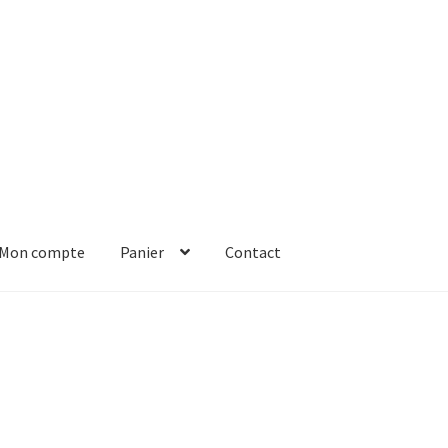
Mon compte
Panier
Contact
er
Solde de la carte-cadeau
Boutique en ligne
Blog
Panier
Contact