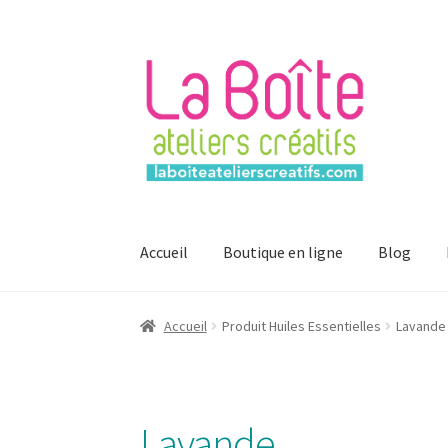
Aller
Aller
à
au
la
contenu
navigation
Accueil
Boutique en ligne
Blog
Accueil
Account
Login
Password Reset
Regist
Accueil
Produit Huiles Essentielles
Lavande
Mon compte
Lavande