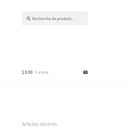
Recherche
Recherche
pour :
$
0.00
0 article
Articles récents