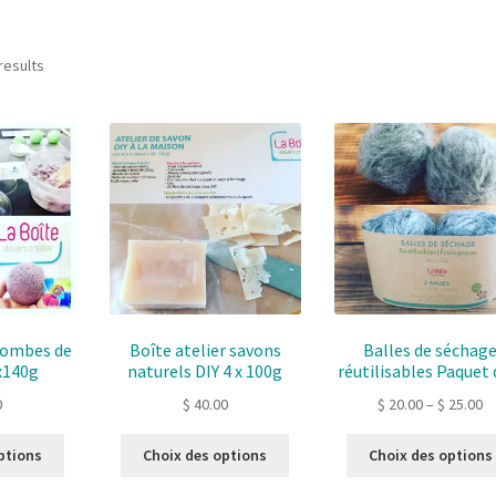
Sorted
results
by
latest
 Bombes de
Boîte atelier savons
Balles de séchag
x140g
naturels DIY 4 x 100g
réutilisables Paquet 
0
$
40.00
$
20.00
–
$
25.00
Ce
Ce
ptions
Choix des options
Choix des options
produit
produit
a
a