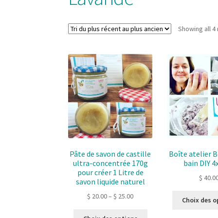
Showing all 4 
Pâte de savon de castille
Boîte atelier
ultra-concentrée 170g
bain DIY 4
pour créer 1 Litre de
$
40.0
savon liquide naturel
$
20.00
–
$
25.00
Choix des o
Ce