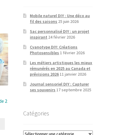
Mobile naturel DIY : Une déco au
fil des saisons
25 juin 2026
Sac personnalisé DIY : un projet
inspirant
24 février 2026
Cyanotype DIY: Créations
Photosensibles
1 février 2026
Les métiers artistiques les mieux
rémunérés en 2025 au Canada et
prévisions 2026
11 janvier 2026
Journal sensoriel DIY : Capturer
ses souvenirs
17 septembre 2025
e
de 2
Catégories
Ce
produit
Catégories
a