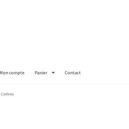
Mon compte
Panier
Contact
er
Solde de la carte-cadeau
Boutique en ligne
Blog
Panier
Contact
Cadeau