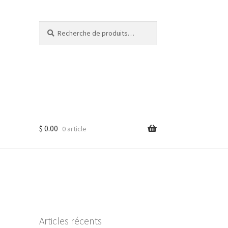
Recherche
Recherche
pour :
$
0.00
0 article
Articles récents