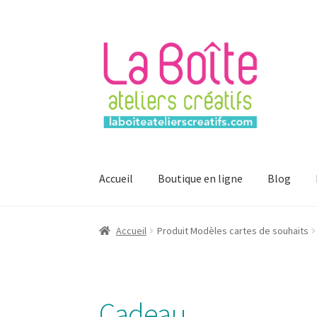
Aller
Aller
à
au
la
contenu
navigation
Accueil
Boutique en ligne
Blog
Accueil
Account
Login
Password Reset
Regist
Accueil
Produit Modèles cartes de souhaits
Mon compte
Cadeau