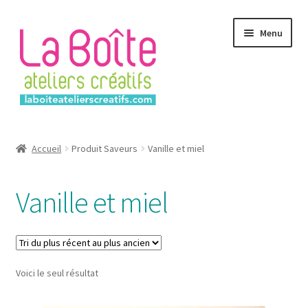
Aller
Aller
Menu
à
au
la
contenu
navigation
Accueil
Accueil
Produit Saveurs
Vanille et miel
Account
Vanille et miel
Login
Password Reset
Voici le seul résultat
Register