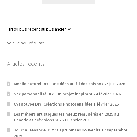
produit
a
plusieurs
variantes.
Les
options
Voici le seul résultat
peuvent
être
choisies
Articles récents
sur
la
Mobile naturel DIY : Une déco au fil des saisons
25 juin 2026
page
de
Sac personnalisé DIY : un projet inspirant
24 février 2026
produit
Cyanotype DIY: Créations Photosensibles
1 février 2026
Les métiers artistiques les mieux rémunérés en 2025 au
Canada et prévisions 2026
11 janvier 2026
Journal sensoriel DIY : Capturer ses souvenirs
17 septembre
2025