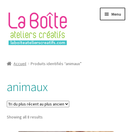
Aller
Aller
Menu
à
au
la
contenu
navigation
Accueil
Accueil
Produits identifiés “animaux”
Account
animaux
Login
Password Reset
Sorted
Showing all 8 results
Register
by
latest