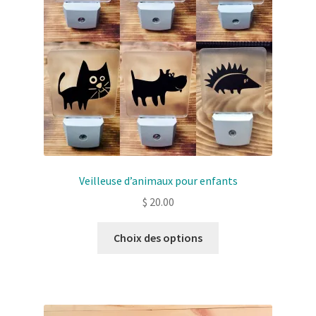
choisies
sur
la
page
de
produit
Veilleuse d’animaux pour enfants
$
20.00
Ce
Choix des options
produit
a
plusieurs
variantes.