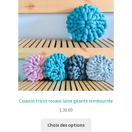
Les
options
peuvent
être
choisies
sur
la
page
de
produit
Coussin tricot rosace laine géante rembourrée
$
30.00
Ce
Choix des options
produit