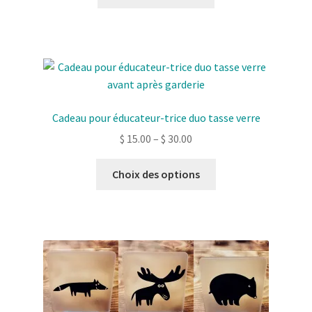
Cadeau pour éducateur-trice duo tasse verre
$
15.00
–
$
30.00
Ce
Choix des options
produit
a
plusieurs
variantes.
Les
options
peuvent
être