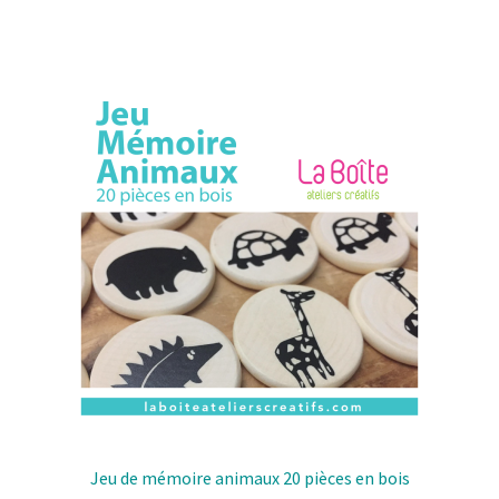
a
plusieurs
variantes.
Les
options
peuvent
être
choisies
sur
la
page
de
produit
Jeu de mémoire animaux 20 pièces en bois