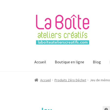
Aller
Aller
à
au
la
contenu
navigation
Accueil
Boutique en ligne
Blog
Accueil
Account
Login
Password Reset
Regist
Accueil
Produits Zéro Déchet
Jeu de mémoi
Mon compte