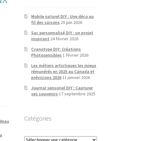
Mobile naturel DIY : Une déco au
fil des saisons
25 juin 2026
Sac personnalisé DIY : un projet
inspirant
24 février 2026
Cyanotype DIY: Créations
Photosensibles
1 février 2026
Les métiers artistiques les mieux
rémunérés en 2025 au Canada et
prévisions 2026
11 janvier 2026
Journal sensoriel DIY : Capturer
ses souvenirs
17 septembre 2025
Catégories
deau
la
Catégories