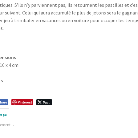
tiques. S’ils n’y parviennent pas, ils retournent les pastilles et c’es
ur suivant. Celui qui aura accumulé le plus de jetons sera le gagnan
r jeu à trimbaler en vacances ou en voiture pour occuper les temp
s.
ensions
 10 x 4 cm
ds
Pinterest
Post
hare
e ça :
gement…