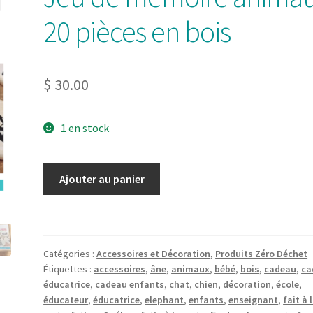
20 pièces en bois
$
30.00
1 en stock
quantité
Ajouter au panier
de
Jeu
de
mémoire
Catégories :
Accessoires et Décoration
,
Produits Zéro Déchet
animaux
Étiquettes :
accessoires
,
âne
,
animaux
,
bébé
,
bois
,
cadeau
,
ca
20
éducatrice
,
cadeau enfants
,
chat
,
chien
,
décoration
,
école
,
pièces
éducateur
,
éducatrice
,
elephant
,
enfants
,
enseignant
,
fait à 
en