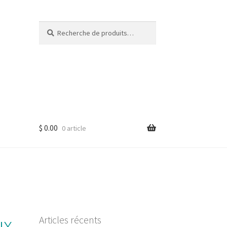
Recherche
Recherche
pour :
$
0.00
0 article
ux
Articles récents