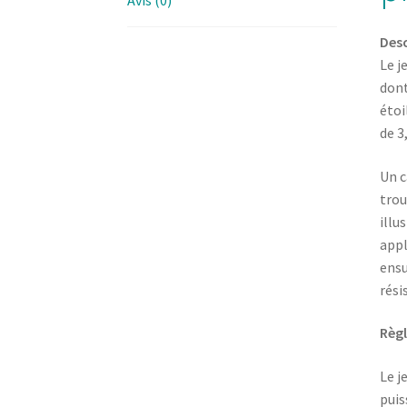
Desc
Le j
dont
étoi
de 3
Un c
trou
illu
appl
ensu
rési
Règl
Le j
puis