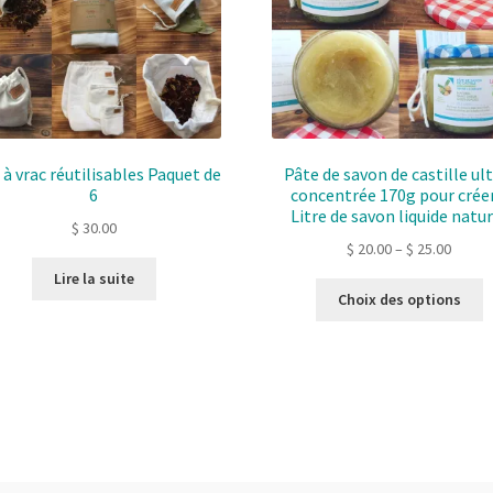
 à vrac réutilisables Paquet de
Pâte de savon de castille ul
6
concentrée 170g pour créer
Litre de savon liquide natu
$
30.00
$
20.00
–
$
25.00
Lire la suite
C
Choix des options
p
a
p
v
L
o
p
ê