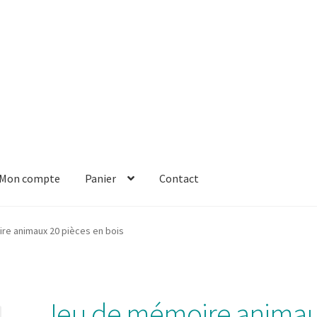
Mon compte
Panier
Contact
er
Solde de la carte-cadeau
Boutique en ligne
Blog
Panier
Contact
re animaux 20 pièces en bois
Jeu de mémoire anima