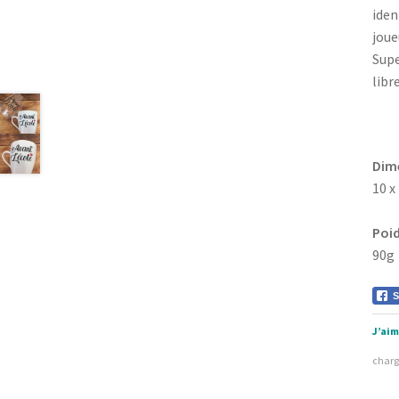
iden
joue
Supe
libre
Dim
10 x
Poi
90g
S
J’aim
char