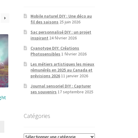
Mobile naturel DIY : Une déco au
fil des saisons
25 juin 2026
Sac personnalisé DIY : un projet
inspirant
24 février 2026
Cyanotype DIY: Créations
Photosensibles
1 février 2026
Les métiers artistiques les mieux
rémunérés en 2025 au Canada et
prévisions 2026
11 janvier 2026
Journal sensoriel DIY : Capturer
ses souvenirs
17 septembre 2025
ght
Catégories
Catégories