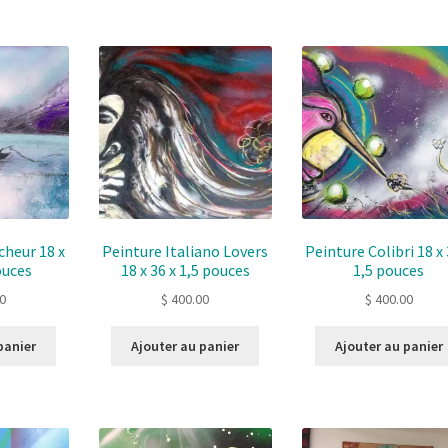
cheur 18 x
Peinture Italiano Lovers
Peinture Colibri 18 x 
ouces
18 x 36 x 1,5 pouces
1,5 pouces
0
$
400.00
$
400.00
panier
Ajouter au panier
Ajouter au panier