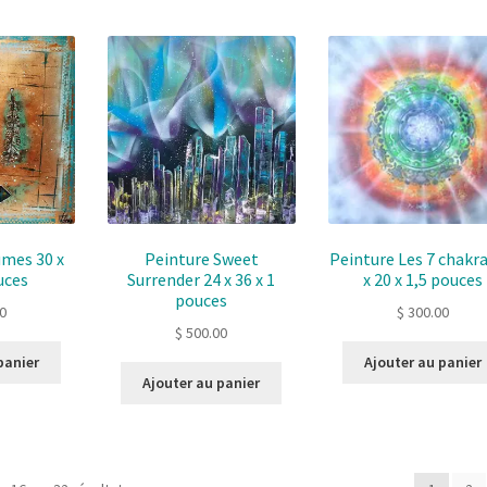
umes 30 x
Peinture Sweet
Peinture Les 7 chakra
uces
Surrender 24 x 36 x 1
x 20 x 1,5 pouces
pouces
0
$
300.00
$
500.00
panier
Ajouter au panier
Ajouter au panier