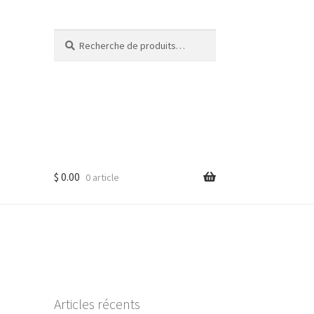
Recherche
Recherche
pour :
$
0.00
0 article
Articles récents