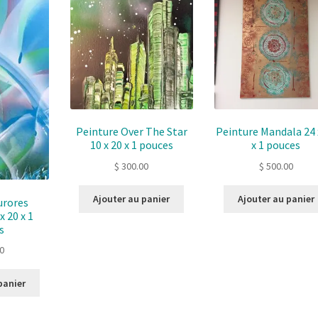
Peinture Over The Star
Peinture Mandala 24 
10 x 20 x 1 pouces
x 1 pouces
$
300.00
$
500.00
Ajouter au panier
Ajouter au panier
urores
x 20 x 1
s
0
panier