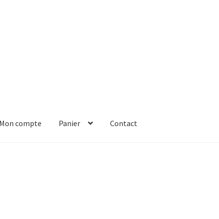
Mon compte
Panier
Contact
er
Solde de la carte-cadeau
Boutique en ligne
Blog
Panier
Contact