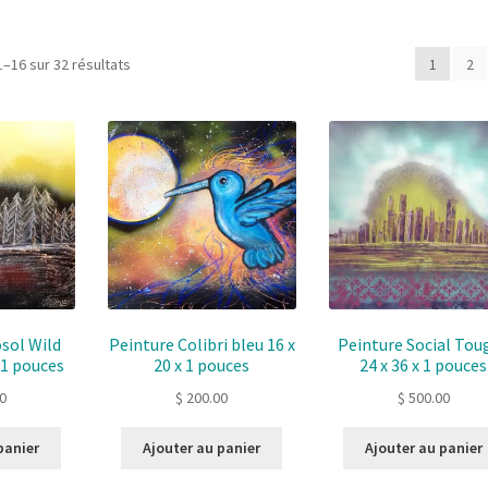
Sorted
1–16 sur 32 résultats
1
2
by
latest
sol Wild
Peinture Colibri bleu 16 x
Peinture Social Tou
x 1 pouces
20 x 1 pouces
24 x 36 x 1 pouces
0
$
200.00
$
500.00
panier
Ajouter au panier
Ajouter au panier