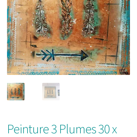
Solde de la carte-cadeau
Boutique en ligne
Blog
Panier
Politique de confidentialité
Validation de la commande
Contact
Mon compte
Peinture 3 Plumes 30 x