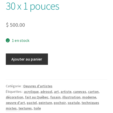
30 x 1 pouces
$
500.00
1 en stock
quantité
Ajouter au panier
de
Peinture
3
Plumes
Catégorie :
Oeuvres d'artistes
30
Étiquettes :
acrylique
,
aérosol
,
art
,
artiste
,
canevas
,
carton
,
x
décoration
,
fait au Québec
,
fusain
,
illustration
,
moderne
,
30
oeuvre d'art
,
pastel
,
peinture
,
pochoir
,
spatule
,
techniques
x
mixtes
,
textures
,
toile
1