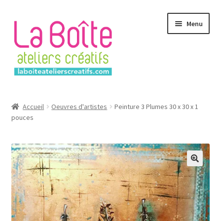
Aller
Aller
Menu
à
au
la
contenu
navigation
Accueil
Accueil
Oeuvres d'artistes
Peinture 3 Plumes 30 x 30 x 1
pouces
Account
Login
Password Reset
Register