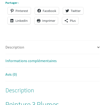
Partager :
pouces
Pinterest
Facebook
Twitter
LinkedIn
Imprimer
Plus
Description
Informations complémentaires
Avis (0)
Description
Peinture 3 Plumes