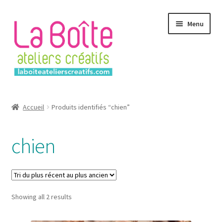
Aller
Aller
Menu
à
au
la
contenu
navigation
Accueil
Accueil
Produits identifiés “chien”
Account
chien
Login
Password Reset
Sorted
Showing all 2 results
Register
by
latest