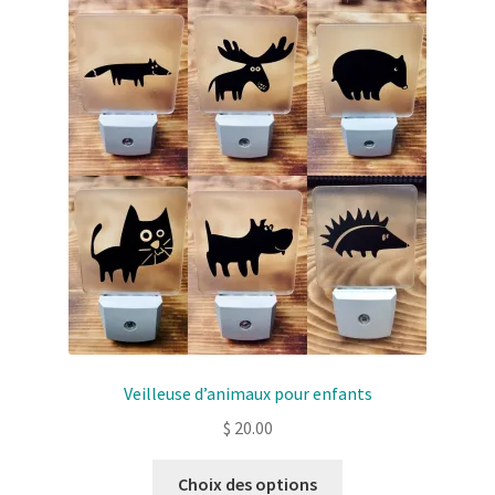
Solde de la carte-cadeau
Boutique en ligne
Blog
Panier
Politique de confidentialité
Validation de la commande
Contact
Veilleuse d’animaux pour enfants
Mon compte
$
20.00
Ce
Choix des options