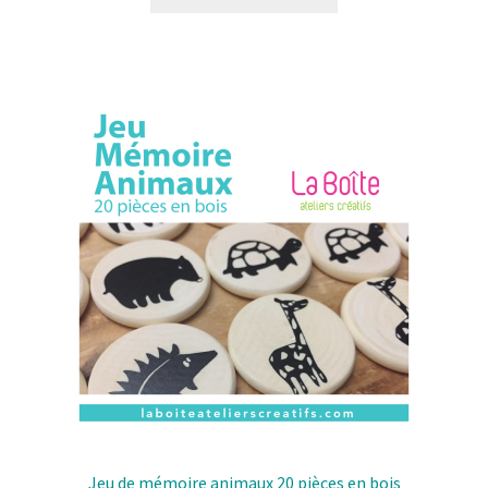
produit
a
plusieurs
variantes.
Les
options
peuvent
être
choisies
sur
la
page
de
produit
Jeu de mémoire animaux 20 pièces en bois