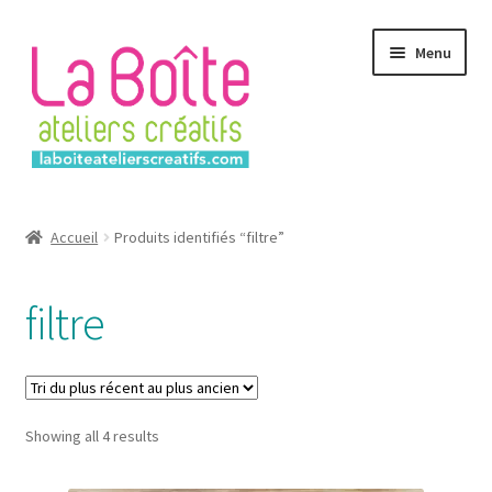
Aller
Aller
Menu
à
au
la
contenu
navigation
Accueil
Accueil
Produits identifiés “filtre”
Account
filtre
Login
Password Reset
Sorted
Showing all 4 results
Register
by
latest