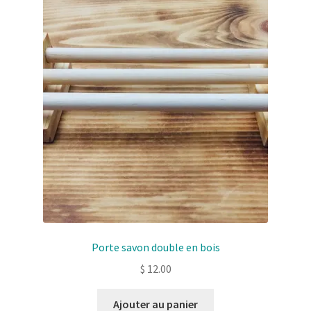
Solde de la carte-cadeau
Boutique en ligne
Blog
Panier
Politique de confidentialité
Validation de la commande
Contact
Porte savon double en bois
Mon compte
$
12.00
Ajouter au panier