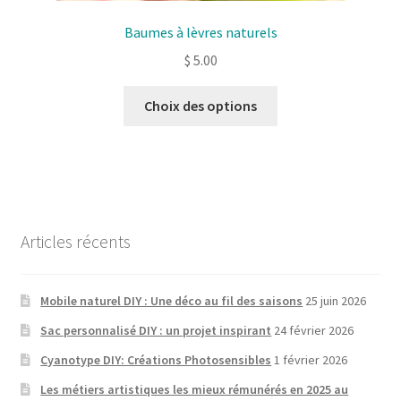
Baumes à lèvres naturels
$
5.00
Ce
Choix des options
produit
a
plusieurs
variantes.
Les
options
Articles récents
peuvent
être
choisies
Mobile naturel DIY : Une déco au fil des saisons
25 juin 2026
sur
Sac personnalisé DIY : un projet inspirant
24 février 2026
la
Cyanotype DIY: Créations Photosensibles
1 février 2026
page
de
Les métiers artistiques les mieux rémunérés en 2025 au