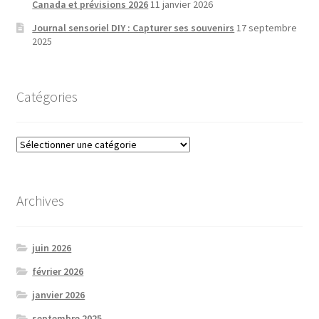
Canada et prévisions 2026
11 janvier 2026
produit
Journal sensoriel DIY : Capturer ses souvenirs
17 septembre
2025
Catégories
Catégories
Archives
juin 2026
février 2026
janvier 2026
septembre 2025