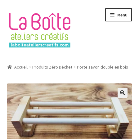
Aller
Aller
Menu
à
au
la
contenu
navigation
Accueil
Accueil
Produits Zéro Déchet
Porte savon double en bois
Account
Login
Password Reset
Register