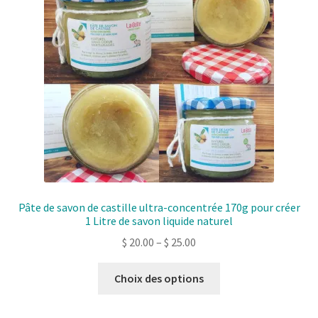
Pâte de savon de castille ultra-concentrée 170g pour créer
1 Litre de savon liquide naturel
$
20.00
–
$
25.00
Ce
Choix des options
produit
a