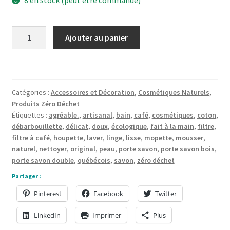
quantité
Ajouter au panier
de
Porte
savon
double
Catégories :
Accessoires et Décoration
,
Cosmétiques Naturels
,
en
Produits Zéro Déchet
bois
Étiquettes :
agréable.
,
artisanal
,
bain
,
café
,
cosmétiques
,
coton
,
débarbouillette
,
délicat
,
doux
,
écologique
,
fait à la main
,
filtre
,
filtre à café
,
houpette
,
laver
,
linge
,
lisse
,
mopette
,
mousser
,
naturel
,
nettoyer
,
original
,
peau
,
porte savon
,
porte savon bois
,
porte savon double
,
québécois
,
savon
,
zéro déchet
Partager :
Pinterest
Facebook
Twitter
LinkedIn
Imprimer
Plus