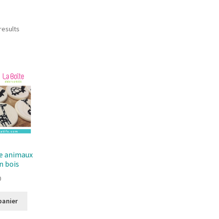
Sorted
results
by
latest
e animaux
n bois
0
panier