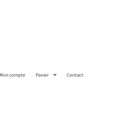
Mon compte
Panier
Contact
er
Solde de la carte-cadeau
Boutique en ligne
Blog
Panier
Contact