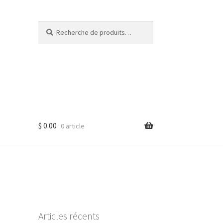
Recherche
Recherche
pour :
$
0.00
0 article
Articles récents