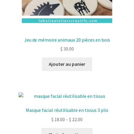
produit
Jeu de mémoire animaux 20 pièces en bois
$
30.00
Ajouter au panier
Masque facial réutilisable en tissus 3 plis
$
18.00
–
$
22.00
Ce