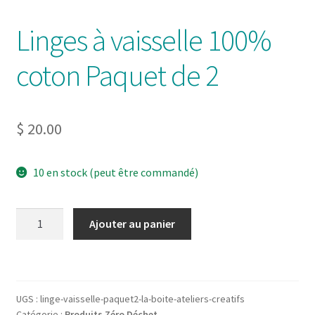
Linges à vaisselle 100%
coton Paquet de 2
$
20.00
10 en stock (peut être commandé)
quantité
Ajouter au panier
de
Linges
à
vaisselle
UGS :
linge-vaisselle-paquet2-la-boite-ateliers-creatifs
100%
Catégorie :
Produits Zéro Déchet