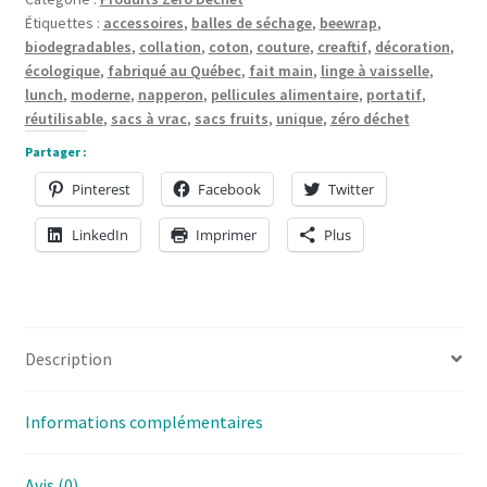
coton
Étiquettes :
accessoires
,
balles de séchage
,
beewrap
,
Paquet
biodegradables
,
collation
,
coton
,
couture
,
creaftif
,
décoration
,
de
écologique
,
fabriqué au Québec
,
fait main
,
linge à vaisselle
,
2
lunch
,
moderne
,
napperon
,
pellicules alimentaire
,
portatif
,
réutilisable
,
sacs à vrac
,
sacs fruits
,
unique
,
zéro déchet
Partager :
Pinterest
Facebook
Twitter
LinkedIn
Imprimer
Plus
Description
Informations complémentaires
Avis (0)