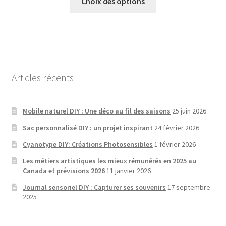
Choix des options
produit
a
plusieurs
variantes.
Les
options
Articles récents
peuvent
être
choisies
Mobile naturel DIY : Une déco au fil des saisons
25 juin 2026
sur
Sac personnalisé DIY : un projet inspirant
24 février 2026
la
Cyanotype DIY: Créations Photosensibles
1 février 2026
page
de
Les métiers artistiques les mieux rémunérés en 2025 au
Canada et prévisions 2026
11 janvier 2026
produit
Journal sensoriel DIY : Capturer ses souvenirs
17 septembre
2025