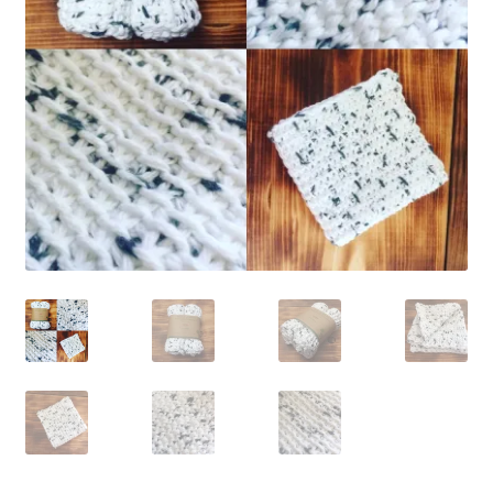
Solde de la carte-cadeau
Boutique en ligne
Blog
Panier
Politique de confidentialité
Validation de la commande
Contact
Mon compte