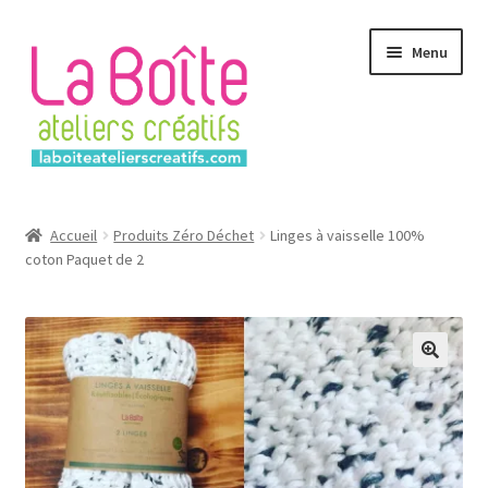
Aller
Aller
Menu
à
au
la
contenu
navigation
Accueil
Accueil
Produits Zéro Déchet
Linges à vaisselle 100%
coton Paquet de 2
Account
Login
Password Reset
Register