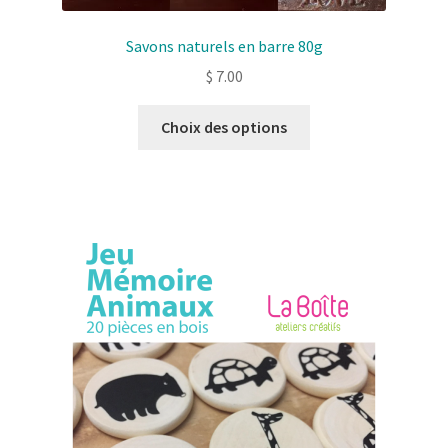
Savons naturels en barre 80g
$
7.00
Ce
Choix des options
produit
a
plusieurs
variantes.
Les
options
peuvent
être
choisies
sur
la
page
de