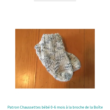
a
plusieurs
variantes.
Les
options
peuvent
être
choisies
sur
la
page
de
produit
Patron Chaussettes bébé 0-6 mois à la broche de la Boîte