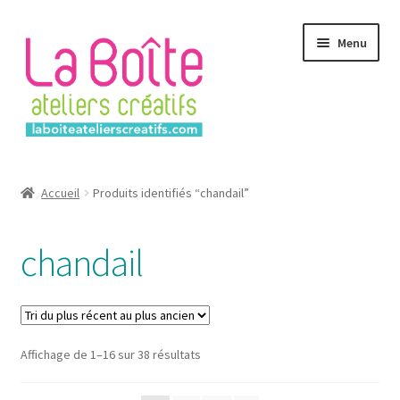
Aller
Aller
Menu
à
au
la
contenu
navigation
Accueil
Accueil
Produits identifiés “chandail”
Account
chandail
Login
Password Reset
Sorted
Affichage de 1–16 sur 38 résultats
Register
by
latest