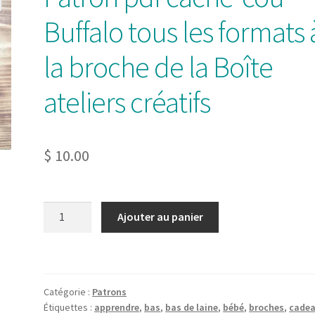
Buffalo tous les formats 
la broche de la Boîte
ateliers créatifs
$
10.00
quantité
Ajouter au panier
de
Patron
pdf
cache-
Catégorie :
Patrons
cou
Étiquettes :
apprendre
,
bas
,
bas de laine
,
bébé
,
broches
,
cade
Buffalo