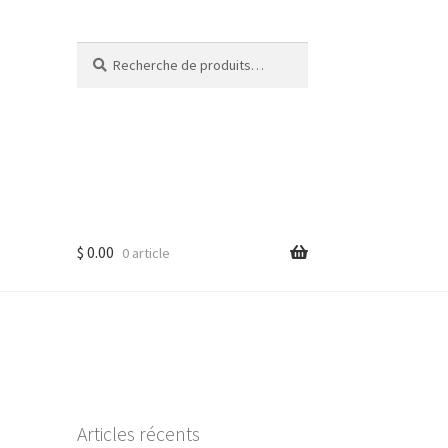
Recherche
Recherche
pour :
$
0.00
0 article
Articles récents