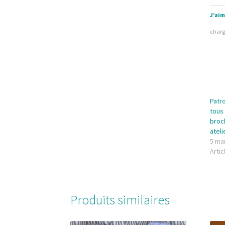
J’aim
char
Patro
tous 
broc
ateli
5 ma
Artic
Produits similaires