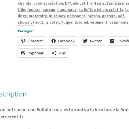
chandail
,
cours
,
création
,
DIY
,
éducatif
,
enfants
,
fait à la ma
tous
fille
,
foulard
,
garçon
,
handmade
,
La Boîte ateliers créatifs
,
la
les
linge
,
maternité
,
mitaines
,
naissance
,
patron
,
pattern
,
pdf
,
formats
shower
,
tricot
,
tricoter
,
Tuque
,
tutoriel
,
vêtement
,
vêtements
à
Partager :
la
Pinterest
Facebook
Twitter
Linked
broche
de
Imprimer
Plus
la
Boîte
ateliers
créatifs
scription
on pdf cache-cou Buffalo tous les formats à la broche de la Boî
iers créatifs