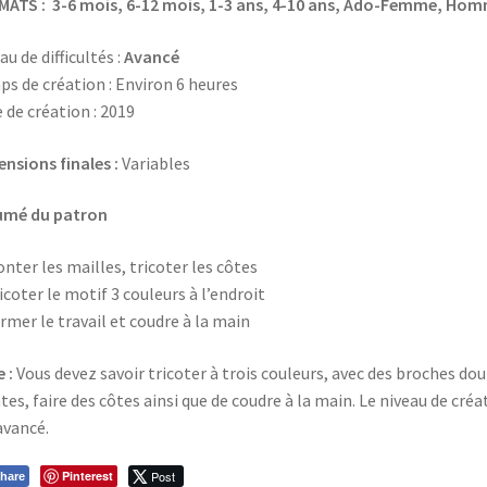
ATS : 3-6 mois, 6-12 mois, 1-3 ans, 4-10 ans, Ado-Femme, Hom
u de difficultés :
Avancé
s de création : Environ 6 heures
 de création : 2019
nsions finales :
Variables
umé du patron
onter les mailles, tricoter les côtes
ricoter le motif 3 couleurs à l’endroit
ermer le travail et coudre à la main
 :
Vous devez savoir tricoter à trois couleurs, avec des broches do
tes, faire des côtes ainsi que de coudre à la main. Le niveau de créa
avancé.
Pinterest
Post
hare