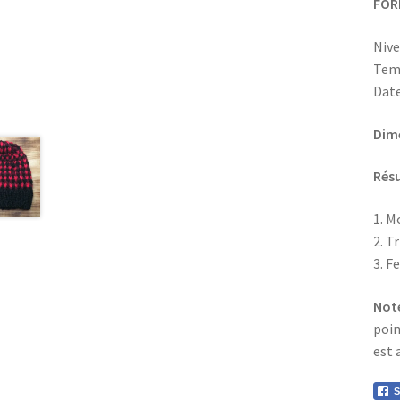
FORM
Nivea
Temp
Date
Dime
Rés
1. M
2. T
3. F
Note
poin
est 
S