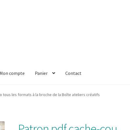
Mon compte
Panier
Contact
er
Solde de la carte-cadeau
Boutique en ligne
Blog
Panier
Contact
 tous les formats à la broche de la Boîte ateliers créatifs
Patron pdf cache-cou