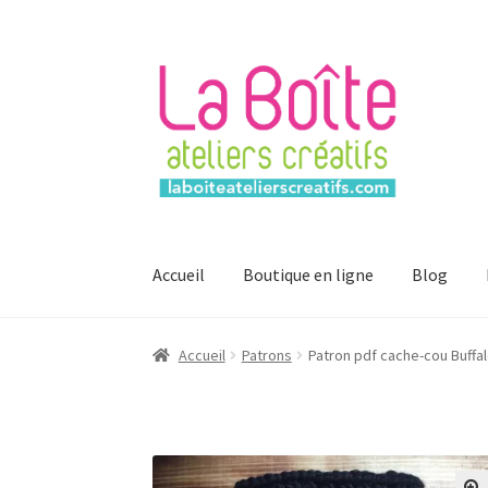
Aller
Aller
à
au
la
contenu
navigation
Accueil
Boutique en ligne
Blog
Accueil
Account
Login
Password Reset
Regist
Accueil
Patrons
Patron pdf cache-cou Buffalo
Mon compte