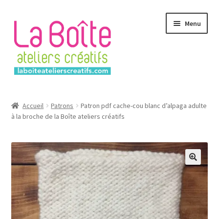
Aller
Aller
Menu
à
au
la
contenu
navigation
Accueil
Accueil
Patrons
Patron pdf cache-cou blanc d’alpaga adulte
à la broche de la Boîte ateliers créatifs
Account
Login
Password Reset
Register