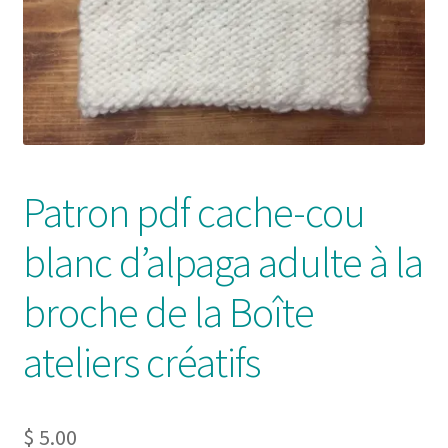
Solde de la carte-cadeau
Boutique en ligne
Blog
Panier
Patron pdf cache-cou
Politique de confidentialité
blanc d’alpaga adulte à la
Validation de la commande
broche de la Boîte
Contact
ateliers créatifs
Mon compte
$
5.00