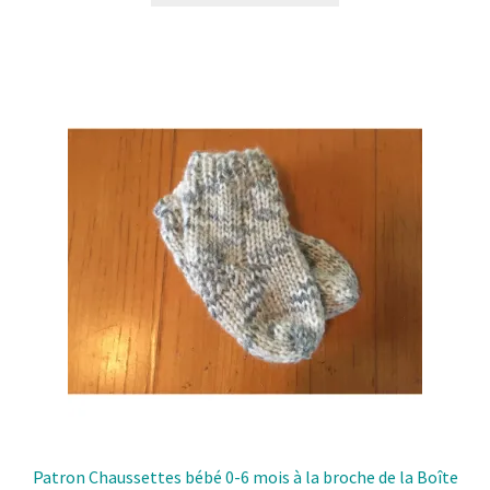
a
plusieurs
variantes.
Les
options
peuvent
être
choisies
sur
la
page
de
produit
Patron Chaussettes bébé 0-6 mois à la broche de la Boîte