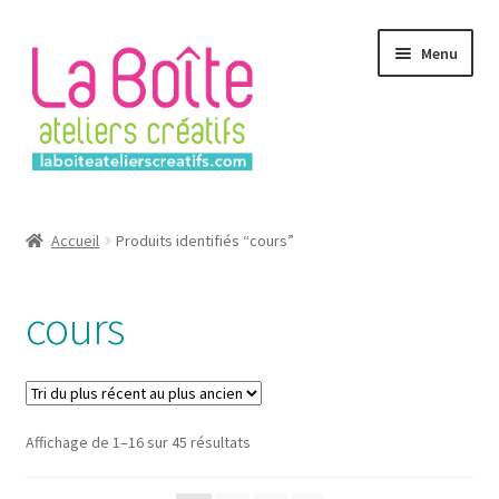
Aller
Aller
Menu
à
au
la
contenu
navigation
Accueil
Accueil
Produits identifiés “cours”
Account
cours
Login
Password Reset
Sorted
Affichage de 1–16 sur 45 résultats
Register
by
latest