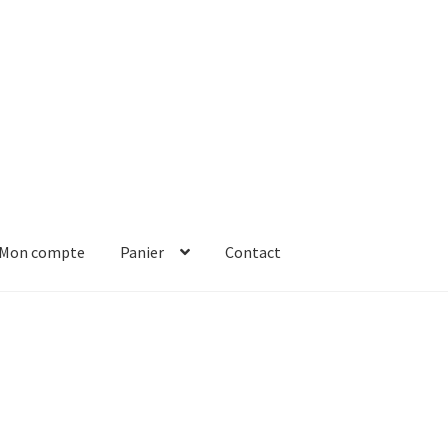
Mon compte
Panier
Contact
er
Solde de la carte-cadeau
Boutique en ligne
Blog
Panier
Contact