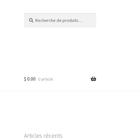
Recherche
Recherche
pour :
$
0.00
0 article
Articles récents