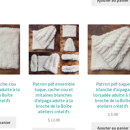
Ajouter au panier
ache-cou
Patron pdf ensemble
Patron pdf tuque
adulte à la
tuque, cache-cou et
blanche d’alpaga
a Boîte
mitaines blanches
torsadée adulte à 
éatifs
d’alpaga adulte à la
broche de la Boît
broche de la Boîte
ateliers créatifs
ateliers créatifs
$
5.00
$
12.00
panier
Ajouter au panier