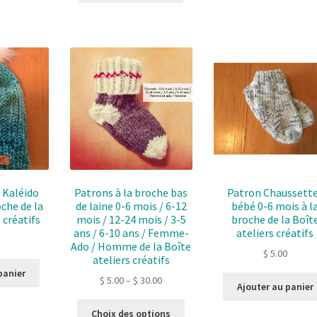
 Kaléido
Patrons à la broche bas
Patron Chaussett
oche de la
de laine 0-6 mois / 6-12
bébé 0-6 mois à l
 créatifs
mois / 12-24 mois / 3-5
broche de la Boît
ans / 6-10 ans / Femme-
ateliers créatifs
Ado / Homme de la Boîte
$
5.00
ateliers créatifs
panier
$
5.00
–
$
30.00
Ajouter au panier
Ce
Choix des options