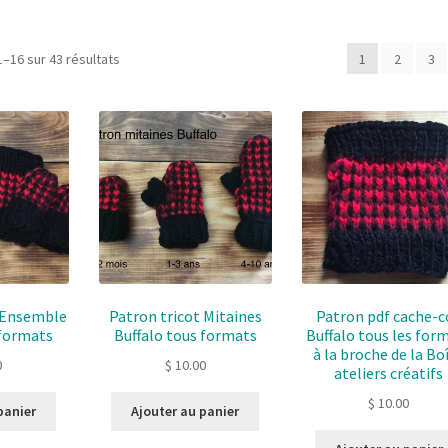
Sorted
1–16 sur 43 résultats
1
2
3
by
latest
t Ensemble
Patron tricot Mitaines
Patron pdf cache-c
 formats
Buffalo tous formats
Buffalo tous les for
à la broche de la Bo
0
$
10.00
ateliers créatifs
$
10.00
panier
Ajouter au panier