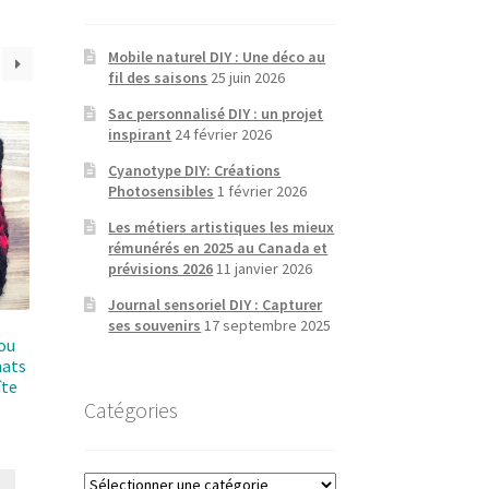
Mobile naturel DIY : Une déco au
fil des saisons
25 juin 2026
Sac personnalisé DIY : un projet
inspirant
24 février 2026
Cyanotype DIY: Créations
Photosensibles
1 février 2026
Les métiers artistiques les mieux
rémunérés en 2025 au Canada et
prévisions 2026
11 janvier 2026
Journal sensoriel DIY : Capturer
ses souvenirs
17 septembre 2025
ou
mats
îte
Catégories
Catégories