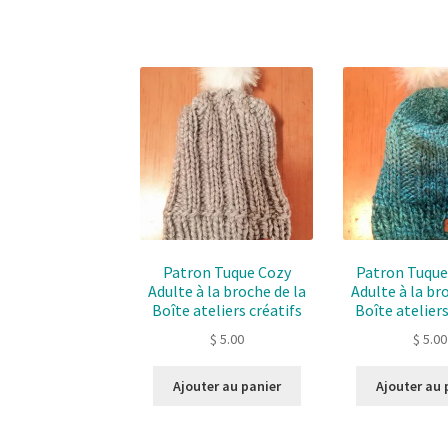
Patron Tuque Cozy
Patron Tuque
Adulte à la broche de la
Adulte à la br
Boîte ateliers créatifs
Boîte ateliers
$
5.00
$
5.00
Ajouter au panier
Ajouter au 