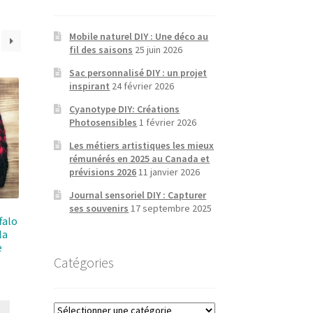
Mobile naturel DIY : Une déco au
fil des saisons
25 juin 2026
Sac personnalisé DIY : un projet
inspirant
24 février 2026
Cyanotype DIY: Créations
Photosensibles
1 février 2026
Les métiers artistiques les mieux
rémunérés en 2025 au Canada et
prévisions 2026
11 janvier 2026
Journal sensoriel DIY : Capturer
ses souvenirs
17 septembre 2025
falo
la
e
Catégories
Catégories