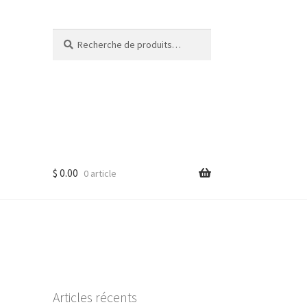
Recherche
Recherche
pour :
$
0.00
0 article
Articles récents