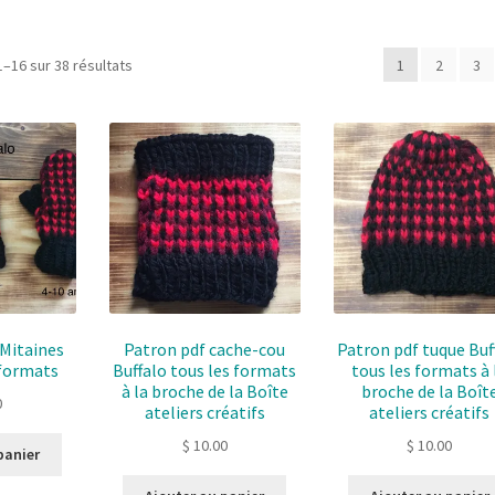
Sorted
1–16 sur 38 résultats
1
2
3
by
latest
 Mitaines
Patron pdf cache-cou
Patron pdf tuque Buf
 formats
Buffalo tous les formats
tous les formats à 
à la broche de la Boîte
broche de la Boît
0
ateliers créatifs
ateliers créatifs
$
10.00
$
10.00
panier