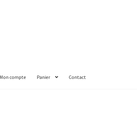
Mon compte
Panier
Contact
er
Solde de la carte-cadeau
Boutique en ligne
Blog
Panier
Contact