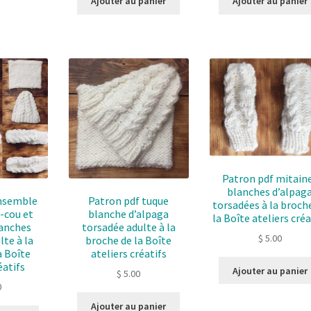
Ajouter au panier
Ajouter au panier
Patron pdf mitain
blanches d’alpag
ensemble
Patron pdf tuque
torsadées à la broch
-cou et
blanche d’alpaga
la Boîte ateliers créa
lanches
torsadée adulte à la
$
5.00
lte à la
broche de la Boîte
a Boîte
ateliers créatifs
éatifs
Ajouter au panier
$
5.00
0
Ajouter au panier