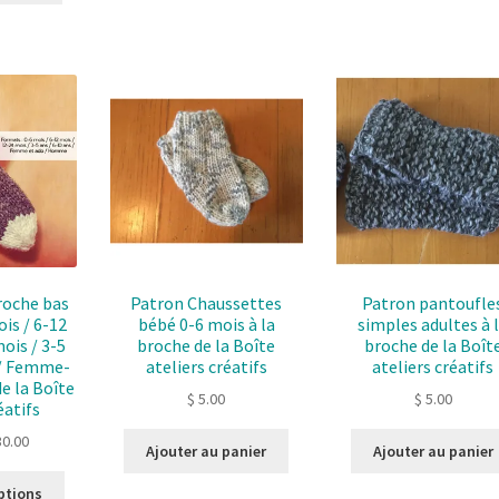
roche bas
Patron Chaussettes
Patron pantoufle
ois / 6-12
bébé 0-6 mois à la
simples adultes à 
ois / 3-5
broche de la Boîte
broche de la Boît
 / Femme-
ateliers créatifs
ateliers créatifs
e la Boîte
$
5.00
$
5.00
éatifs
0.00
Ajouter au panier
Ajouter au panier
Ce
ptions