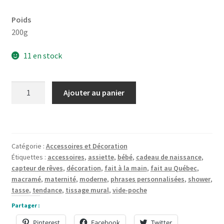
Poids
200g
11 en stock
quantité
Ajouter au panier
de
Boîte
de
naissance
Catégorie :
Accessoires et Décoration
en
Étiquettes :
accessoires
,
assiette
,
bébé
,
cadeau de naissance
,
bois
capteur de rêves
,
décoration
,
fait à la main
,
fait au Québec
,
format
macramé
,
maternité
,
moderne
,
phrases personnalisées
,
shower
,
carré
tasse
,
tendance
,
tissage mural
,
vide-poche
Partager :
Pinterest
Facebook
Twitter