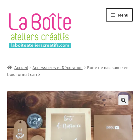
Aller
Aller
Menu
à
au
la
contenu
navigation
Accueil
Accueil
Accessoires et Décoration
Boîte de naissance en
bois format carré
Account
Login
Password Reset
Register