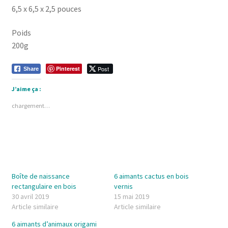
6,5 x 6,5 x 2,5 pouces
Poids
200g
Pinterest
Post
Share
J’aime ça :
chargement…
Boîte de naissance
6 aimants cactus en bois
rectangulaire en bois
vernis
30 avril 2019
15 mai 2019
Article similaire
Article similaire
6 aimants d’animaux origami