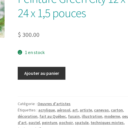
24 x 1,5 pouces
$
300.00
1 en stock
quantité
Ajouter au panier
de
Peinture
Green
City
Catégorie :
Oeuvres d'artistes
12
Étiquettes :
acrylique
,
aérosol
,
art
,
artiste
,
canevas
,
carton
,
x
décoration
,
fait au Québec
,
fusain
,
illustration
,
moderne
,
oe
24
d'art
,
pastel
,
peinture
,
pochoir
,
spatule
,
techniques mixtes
,
x