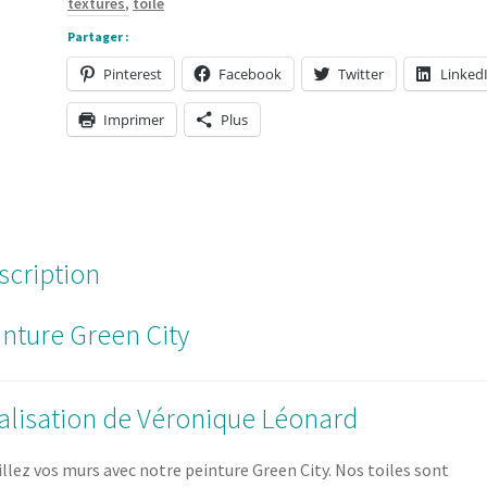
textures
,
toile
1,5
Partager :
pouces
Pinterest
Facebook
Twitter
Linked
Imprimer
Plus
scription
inture Green City
alisation de Véronique Léonard
llez vos murs avec notre peinture Green City. Nos toiles sont