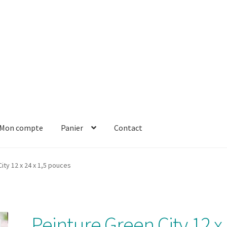
Mon compte
Panier
Contact
er
Solde de la carte-cadeau
Boutique en ligne
Blog
Panier
Contact
ity 12 x 24 x 1,5 pouces
Peinture Green City 12 x