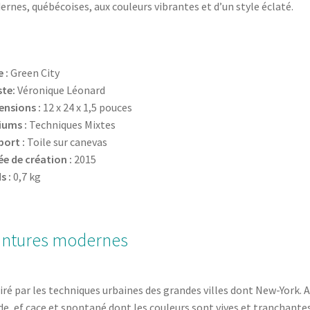
rnes, québécoises, aux couleurs vibrantes et d’un style éclaté.
 :
Green City
ste:
Véronique Léonard
nsions :
12 x 24 x 1,5 pouces
iums :
Techniques Mixtes
ort :
Toile sur canevas
́e de création :
2015
s :
0,7 kg
intures modernes
iré par les techniques urbaines des grandes villes dont New-York. A
de, ef cace et spontané dont les couleurs sont vives et tranchante