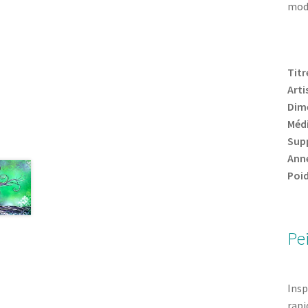
mode
Titre
Arti
Dime
Méd
Supp
Anne
Poid
Pe
Insp
rapi