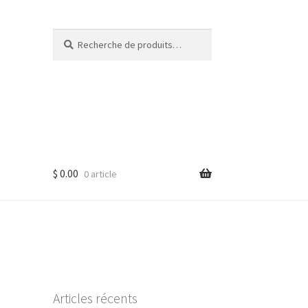
Recherche
Recherche
pour :
$
0.00
0 article
Articles récents