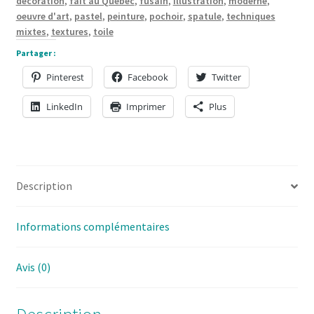
décoration
,
fait au Québec
,
fusain
,
illustration
,
moderne
,
36
oeuvre d'art
,
pastel
,
peinture
,
pochoir
,
spatule
,
techniques
x
mixtes
,
textures
,
toile
1
Partager :
pouces
Pinterest
Facebook
Twitter
LinkedIn
Imprimer
Plus
Description
Informations complémentaires
Avis (0)