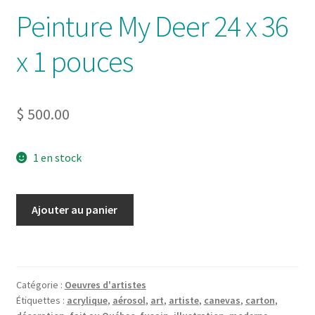
Peinture My Deer 24 x 36
x 1 pouces
$
500.00
1 en stock
quantité
Ajouter au panier
de
Peinture
My
Deer
Catégorie :
Oeuvres d'artistes
24
Étiquettes :
acrylique
,
aérosol
,
art
,
artiste
,
canevas
,
carton
,
x