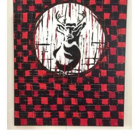
Solde de la carte-cadeau
Boutique en ligne
Blog
Panier
Politique de confidentialité
Validation de la commande
Contact
Mon compte