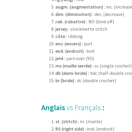
augm. (augmentation) :
inc. (increase
dim. (diminution) :
dec. (decrease)
rab. (rabattre) :
BO (bind off)
jersey :
stockinette stitch
côte :
ribbing
env. (envers) :
purl
end. (endroit) :
knit
jeté :
yarn over (YO)
ms (maille serrée) :
sc (single crochet)
db (demi-bride) :
hdc (half-double cro
br (bride) :
dc (double crochet)
Anglais
vs Français
:
st. (stitch) :
m. (maille)
RS (right side) :
end. (endroit)