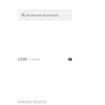
Recherche
Recherche
pour :
$
0.00
0 article
Articles récents