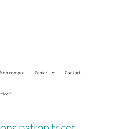
Mon compte
Panier
Contact
er
Solde de la carte-cadeau
Boutique en ligne
Blog
Panier
Contact
tricot”
ons patron tricot