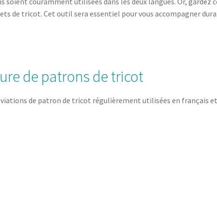
ns soient couramment utilisées dans les deux langues. Or, gardez 
ojets de tricot. Cet outil sera essentiel pour vous accompagner dur
cture de patrons de tricot
réviations de patron de tricot régulièrement utilisées en français e