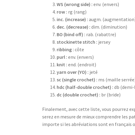
WS (wrong side) :
env. (envers)
row :
rg (rang)
inc. (increase) :
augm. (augmentation
dec. (decrease) :
dim. (diminution)
BO (bind off) :
rab. (rabattre)
stockinette stitch :
jersey
ribbing :
côte
purl :
env. (envers)
knit :
end. (endroit)
yarn over (YO) :
jeté
sc (single crochet) :
ms (maille serrée
hdc (half-double crochet) :
db (demi-
dc (double crochet) :
br (bride)
Finalement, avec cette liste, vous pourrez exp
serez en mesure de mieux comprendre les pat
importe si les abréviations sont en français o