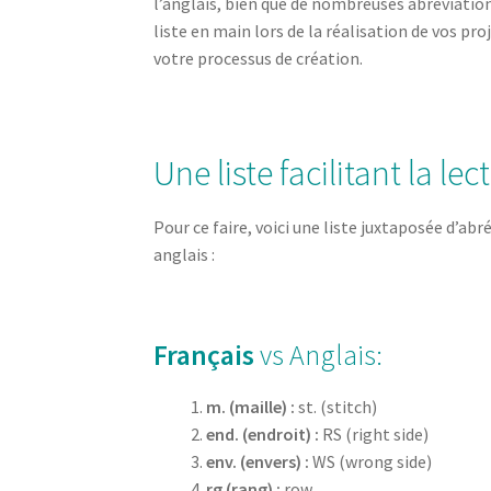
l’anglais, bien que de nombreuses abréviatio
liste en main lors de la réalisation de vos pr
votre processus de création.
Une liste facilitant la le
Pour ce faire, voici une liste juxtaposée d’ab
anglais :
Français
vs Anglais:
m. (maille) :
st. (stitch)
end. (endroit) :
RS (right side)
env. (envers) :
WS (wrong side)
rg (rang) :
row