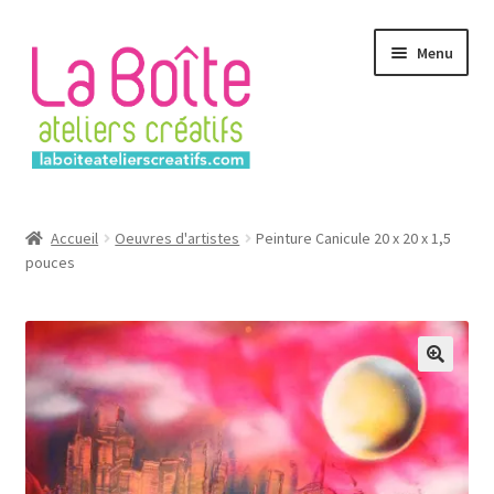
Aller
Aller
Menu
à
au
la
contenu
navigation
Accueil
Accueil
Oeuvres d'artistes
Peinture Canicule 20 x 20 x 1,5
pouces
Account
Login
Password Reset
Register