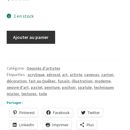
1 en stock
quantité
Ajouter au panier
de
Peinture
Canicule
20
Catégorie :
Oeuvres d'artistes
x
Étiquettes :
acrylique
,
aérosol
,
art
,
artiste
,
canevas
,
carton
,
20
décoration
,
fait au Québec
,
fusain
,
illustration
,
moderne
,
x
oeuvre d'art
,
pastel
,
peinture
,
pochoir
,
spatule
,
techniques
1,5
mixtes
,
textures
,
toile
pouces
Partager :
Pinterest
Facebook
Twitter
LinkedIn
Imprimer
Plus