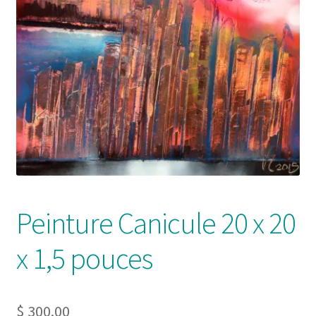
Solde de la carte-cadeau
Boutique en ligne
Blog
Panier
Politique de confidentialité
Validation de la commande
Peinture Canicule 20 x 20
Contact
x 1,5 pouces
Mon compte
$
300.00