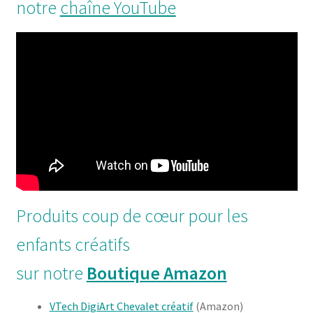
notre
chaîne YouTube
Produits coup de cœur pour les
enfants créatifs
sur notre
Boutique Amazon
VTech DigiArt Chevalet créatif
(Amazon)