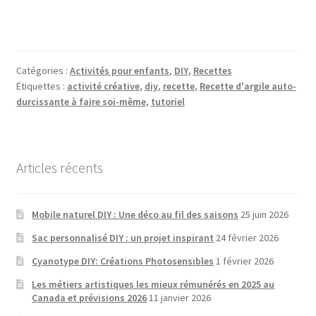
Catégories :
Activités pour enfants
,
DIY
,
Recettes
Étiquettes :
activité créative
,
diy
,
recette
,
Recette d'argile auto-
durcissante à faire soi-même
,
tutoriel
Articles récents
Mobile naturel DIY : Une déco au fil des saisons
25 juin 2026
Sac personnalisé DIY : un projet inspirant
24 février 2026
Cyanotype DIY: Créations Photosensibles
1 février 2026
Les métiers artistiques les mieux rémunérés en 2025 au
Canada et prévisions 2026
11 janvier 2026