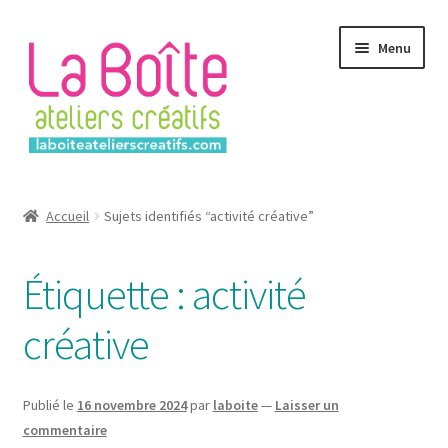
Aller
Aller
Menu
à
au
la
contenu
navigation
Accueil
Accueil
Sujets identifiés “activité créative”
Account
Étiquette :
activité
Login
créative
Password Reset
Register
Publié le
16 novembre 2024
par
laboite
—
Laisser un
commentaire