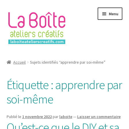
Aller
Aller
Menu
à
au
la
contenu
navigation
Accueil
Accueil
Sujets identifiés “apprendre par soi-même”
Account
Étiquette :
apprendre par
Login
soi-même
Password Reset
Register
Publié le
1 novembre 2022
par
laboite
—
Laisser un commentaire
Qu’est-ce que le DIY et sa