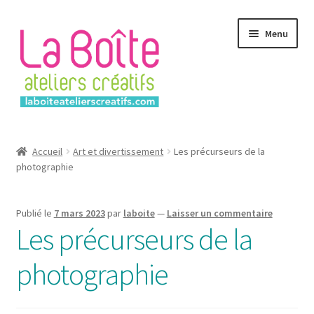
Aller
Aller
Menu
à
au
la
contenu
navigation
Accueil
Accueil
Art et divertissement
Les précurseurs de la
photographie
Account
Login
Publié le
7 mars 2023
par
laboite
—
Laisser un commentaire
Les précurseurs de la
Password Reset
photographie
Register