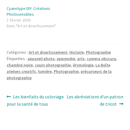
Cyanotype DIY: Créations
Photosensibles
1 février 2026
Dans "Art et divertissement"
Catégories :
Art et divertissement
,
Histoire
,
Photographie
Étiquettes :
appareil photo
,
apprendre
,
arts
,
camera obscura
,
chambre noire
,
cours photographie
,
étymologie
,
La Boîte
ateliers creatifs
,
lumière
,
Photographie
,
précurseurs de la
photographie
Navigation
Article
Article
Les bienfaits du coloriage
Les abréviations d’un patron
précédent :
suivant :
pour la santé de tous
de tricot
de
l’article