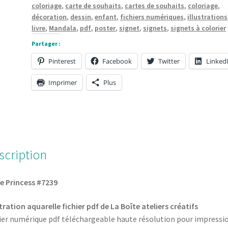
coloriage
,
carte de souhaits
,
cartes de souhaits
,
coloriage
,
fichier
décoration
,
dessin
,
enfant
,
fichiers numériques
,
illustrations
pdf
livre
,
Mandala
,
pdf
,
poster
,
signet
,
signets
,
signets à colorier
de
Partager :
La
Pinterest
Facebook
Twitter
Linked
Boîte
ateliers
Imprimer
Plus
créatifs
scription
le Princess #7239
stration aquarelle fichier pdf de La Boîte ateliers créatifs
ier numérique pdf téléchargeable haute résolution pour impressi