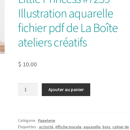
Illustration aquarelle
fichier pdf de La Boîte
ateliers créatifs
$
10.00
quantité
Ajouter au panier
de
Little
Princess
#7239
Catégorie :
Papeterie
Illustration
Étiquettes :
activité
,
Affiche murale
,
aquarelle
,
bois
,
cahier de
aquarelle