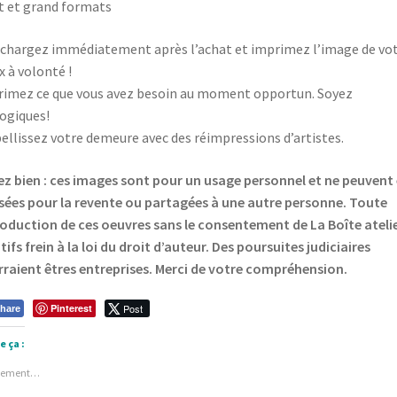
t et grand formats
chargez immédiatement après l’achat et imprimez l’image de vo
x à volonté !
imez ce que vous avez besoin au moment opportun. Soyez
ogiques!
llissez votre demeure avec des réimpressions d’artistes.
z bien : ces images sont pour un usage personnel et ne peuvent 
isées pour la revente ou partagées à une autre personne.
Toute
oduction de ces oeuvres sans le consentement de La Boîte ateli
tifs frein à la loi du droit d’auteur. Des poursuites judiciaires
raient êtres entreprises. Merci de votre compréhension.
Pinterest
Post
hare
e ça :
gement…