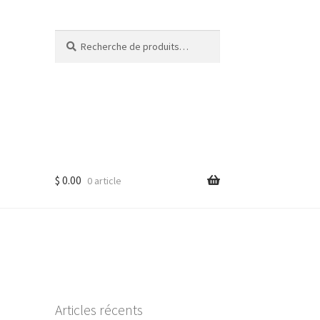
Recherche
Recherche
pour :
$
0.00
0 article
Articles récents