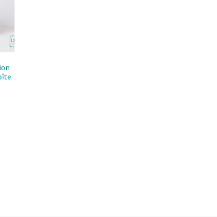
ion
oîte