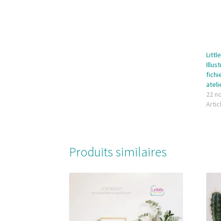
Littl
Illus
fichi
ateli
22 n
Artic
Produits similaires