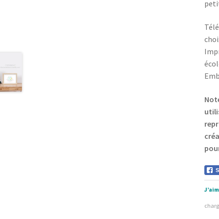
peti
Télé
choi
Impr
écol
Embe
Note
util
repr
créa
pour
S
J’aim
char