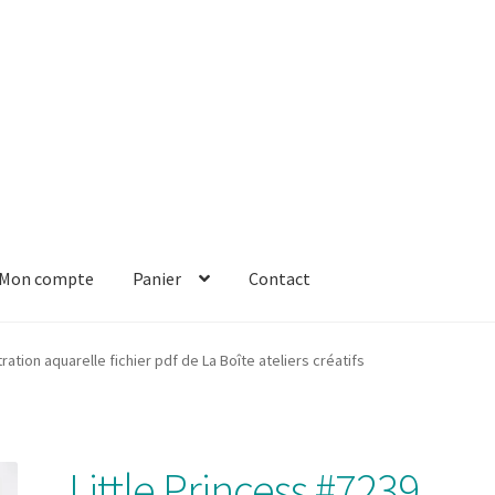
Mon compte
Panier
Contact
er
Solde de la carte-cadeau
Boutique en ligne
Blog
Panier
Contact
tration aquarelle fichier pdf de La Boîte ateliers créatifs
Little Princess #7239