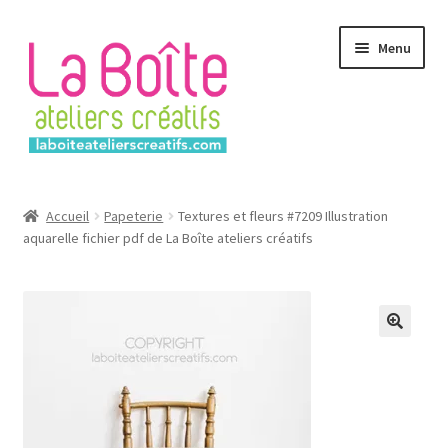
Aller
Aller
Menu
à
au
la
contenu
navigation
Accueil
Accueil
Papeterie
Textures et fleurs #7209 Illustration
aquarelle fichier pdf de La Boîte ateliers créatifs
Account
Login
Password Reset
🔍
Register