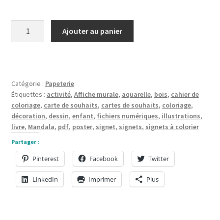
quantité
Ajouter au panier
de
Textures
et
fleurs
Catégorie :
Papeterie
#7209
Étiquettes :
activité
,
Affiche murale
,
aquarelle
,
bois
,
cahier de
Illustration
coloriage
,
carte de souhaits
,
cartes de souhaits
,
coloriage
,
aquarelle
décoration
,
dessin
,
enfant
,
fichiers numériques
,
illustrations
,
fichier
livre
,
Mandala
,
pdf
,
poster
,
signet
,
signets
,
signets à colorier
pdf
Partager :
de
Pinterest
Facebook
Twitter
La
Boîte
LinkedIn
Imprimer
Plus
ateliers
créatifs