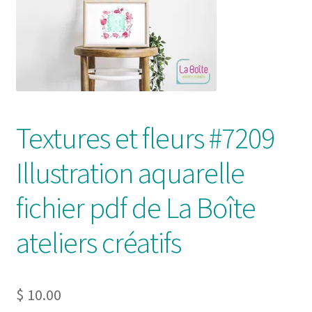
Solde de la carte-cadeau
Boutique en ligne
Blog
Panier
Textures et fleurs #7209
Politique de confidentialité
Illustration aquarelle
Validation de la commande
fichier pdf de La Boîte
Contact
ateliers créatifs
Mon compte
$
10.00