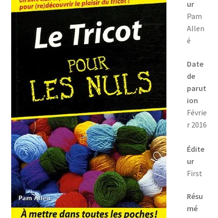
ur
Pam
Allen
é
Date
de
parut
ion
Févrie
r 2016
Édite
ur
First
Résu
mé