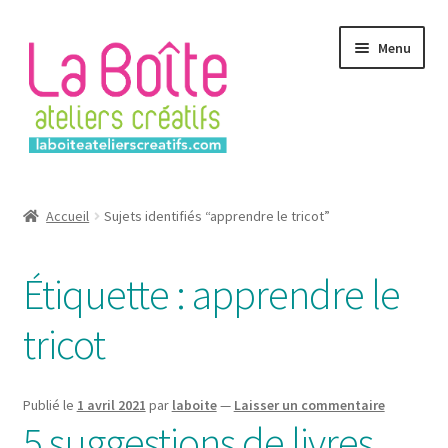
Aller
Aller
Menu
à
au
la
contenu
navigation
Accueil
Accueil
Sujets identifiés “apprendre le tricot”
Account
Étiquette :
apprendre le
Login
tricot
Password Reset
Register
Publié le
1 avril 2021
par
laboite
—
Laisser un commentaire
5 suggestions de livres