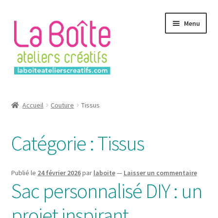
Aller
Aller
Menu
à
au
la
contenu
navigation
Accueil
Accueil
Couture
Tissus
Account
Catégorie :
Tissus
Login
Password Reset
Publié le
24 février 2026
par
laboite
—
Laisser un commentaire
Sac personnalisé DIY : un
Register
projet inspirant