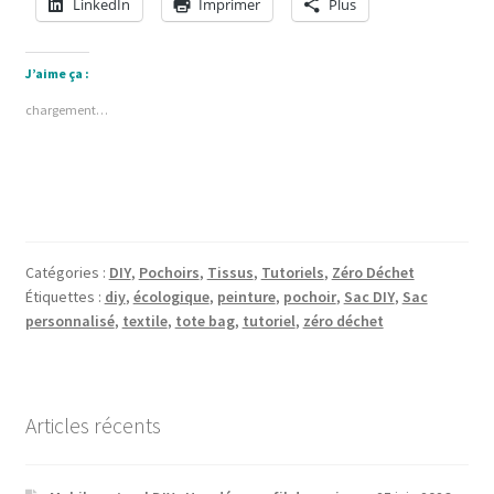
LinkedIn
Imprimer
Plus
J’aime ça :
chargement…
Catégories :
DIY
,
Pochoirs
,
Tissus
,
Tutoriels
,
Zéro Déchet
Étiquettes :
diy
,
écologique
,
peinture
,
pochoir
,
Sac DIY
,
Sac
personnalisé
,
textile
,
tote bag
,
tutoriel
,
zéro déchet
Articles récents