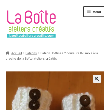
Aller
Aller
Menu
à
au
la
contenu
navigation
Accueil
Accueil
Patrons
Patron Bottines 2 couleurs 0-3 mois à la
broche de la Boîte ateliers créatifs
Account
Login
Password Reset
Register